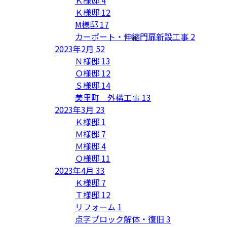
Ｋ様邸
4
Ｋ様邸
12
M様邸
17
カーポート・伸縮門扉新設工事
2
2023年2月
52
Ｎ様邸
13
Ｏ様邸
12
Ｓ様邸
14
美里町 外構工事
13
2023年3月
23
Ｋ様邸
1
Ｍ様邸
7
Ｍ様邸
4
Ｏ様邸
11
2023年4月
33
Ｋ様邸
7
Ｔ様邸
12
リフォーム
1
点字ブロック解体・復旧
3