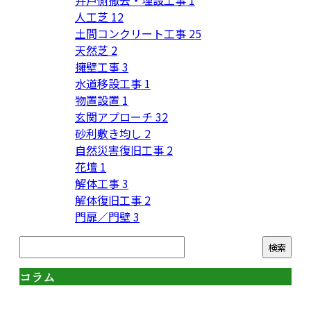
井戸側撤去・埋設工事
1
人工芝
12
土間コンクリート工事
25
天然芝
2
擁壁工事
3
水道移設工事
1
物置設置
1
玄関アプローチ
32
砂利敷き均し
2
自然災害復旧工事
2
花壇
1
解体工事
3
解体復旧工事
2
門扉／門壁
3
コラム