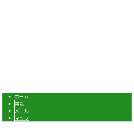
埼玉県本庄市児玉町吉田林301
Googleマップで確認する
TEL：070-8977-5118 / FAX：0495-37-0325
エクステリア・外構工事は埼玉県本庄市の『株式会社ディー
Copyright © 伊勢崎市や深谷市・本庄市などで外構工事なら株式会社ディ
ーエスグランドへ. All rights reserved.
ホーム
電話
メール
マップ