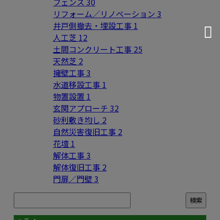
フェンス
30
リフォーム／リノベーション
3
井戸側撤去・埋設工事
1
人工芝
12
土間コンクリート工事
25
天然芝
2
擁壁工事
3
水道移設工事
1
物置設置
1
玄関アプローチ
32
砂利敷き均し
2
自然災害復旧工事
2
花壇
1
解体工事
3
解体復旧工事
2
門扉／門壁
3