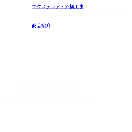
エクステリア・外構工事
商品紹介
CONTACT
お電話でのお問い合わせ
070-8977-5118
伊勢崎市や
深谷市・本
年中無休