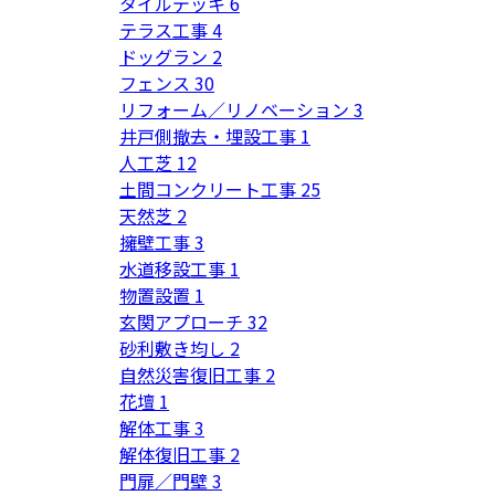
タイルデッキ
6
テラス工事
4
ドッグラン
2
フェンス
30
リフォーム／リノベーション
3
井戸側撤去・埋設工事
1
人工芝
12
土間コンクリート工事
25
天然芝
2
擁壁工事
3
水道移設工事
1
物置設置
1
玄関アプローチ
32
砂利敷き均し
2
自然災害復旧工事
2
花壇
1
解体工事
3
解体復旧工事
2
門扉／門壁
3