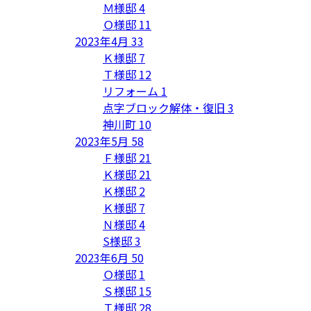
Ｍ様邸
4
Ｏ様邸
11
2023年4月
33
Ｋ様邸
7
Ｔ様邸
12
リフォーム
1
点字ブロック解体・復旧
3
神川町
10
2023年5月
58
Ｆ様邸
21
Ｋ様邸
21
Ｋ様邸
2
Ｋ様邸
7
Ｎ様邸
4
S様邸
3
2023年6月
50
Ｏ様邸
1
Ｓ様邸
15
Ｔ様邸
28