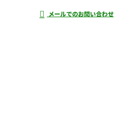
メールでのお問い合わせ
庄市などで外構工事なら株式会社ディーエ
スグランドへ
ホーム
業務案内
口コミ
よくあるご質問
施工実績
ブログ
施工の様子
会社概要
サイトマップ
採用情報