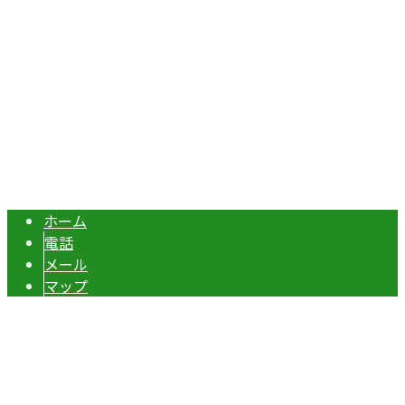
TEL：070-8977-5118 / FAX：0495-37-0325
エクステリア・外構工事は埼玉県本庄市の『株式会社ディー
Copyright © 伊勢崎市や深谷市・本庄市などで外構工事なら株式会社ディ
ーエスグランドへ. All rights reserved.
ホーム
電話
メール
マップ