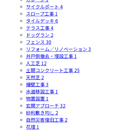
サイクルポート
4
スロープ工事
1
タイルデッキ
6
テラス工事
4
ドッグラン
2
フェンス
30
リフォーム／リノベーション
3
井戸側撤去・埋設工事
1
人工芝
12
土間コンクリート工事
25
天然芝
2
擁壁工事
3
水道移設工事
1
物置設置
1
玄関アプローチ
32
砂利敷き均し
2
自然災害復旧工事
2
花壇
1