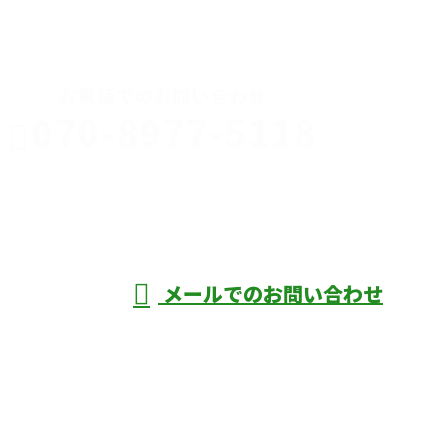
CONTACT
お電話でのお問い合わせ
070-8977-5118
伊勢崎市や
深谷市・本
年中無休
メールでのお問い合わせ
庄市などで外構工事なら株式会社ディーエ
スグランドへ