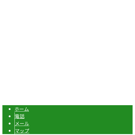
〒367-0211
埼玉県本庄市児玉町吉田林301
Googleマップで確認する
TEL：070-8977-5118 / FAX：0495-37-0325
エクステリア・外構工事は埼玉県本庄市の『株式会社ディー
Copyright © 伊勢崎市や深谷市・本庄市などで外構工事なら株式会社ディ
ーエスグランドへ. All rights reserved.
ホーム
電話
メール
マップ