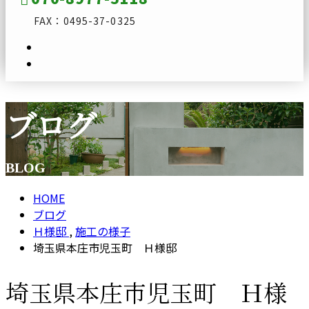
FAX：0495-37-0325
ブログ
メールフォーム
BLOG
HOME
ブログ
Ｈ様邸
,
施工の様子
埼玉県本庄市児玉町 Ｈ様邸
埼玉県本庄市児玉町 Ｈ様