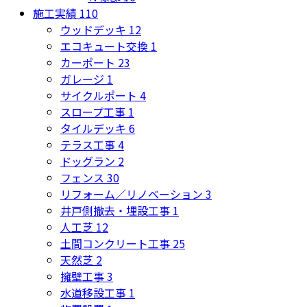
施工実績
110
ウッドデッキ
12
エコキュート交換
1
カーポート
23
ガレージ
1
サイクルポート
4
スロープ工事
1
タイルデッキ
6
テラス工事
4
ドッグラン
2
フェンス
30
リフォーム／リノベーション
3
井戸側撤去・埋設工事
1
人工芝
12
土間コンクリート工事
25
天然芝
2
擁壁工事
3
水道移設工事
1