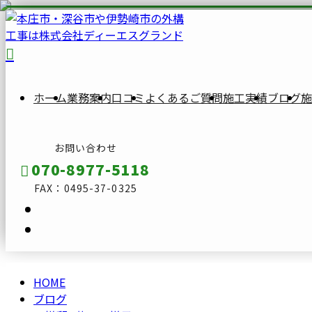
BLOG
ブ
ロ
ホーム
業務案内
口コミ
よくあるご質問
施工実績
ブログ
施
グ
お問い合わせ
070-8977-5118
FAX：0495-37-0325
HOME
メールフォーム
ブログ