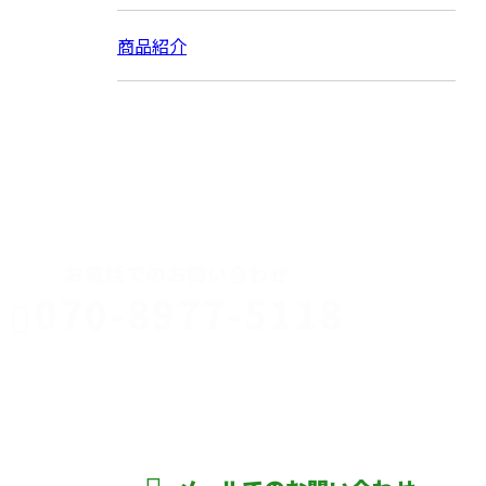
商品紹介
CONTACT
お電話でのお問い合わせ
070-8977-5118
伊勢崎市や
深谷市・本
年中無休