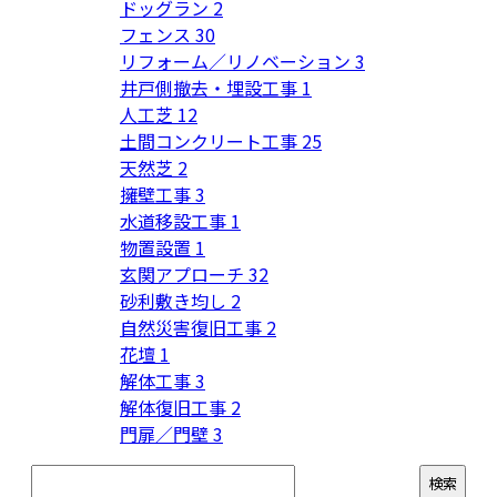
ドッグラン
2
フェンス
30
リフォーム／リノベーション
3
井戸側撤去・埋設工事
1
人工芝
12
土間コンクリート工事
25
天然芝
2
擁壁工事
3
水道移設工事
1
物置設置
1
玄関アプローチ
32
砂利敷き均し
2
自然災害復旧工事
2
花壇
1
解体工事
3
解体復旧工事
2
門扉／門壁
3