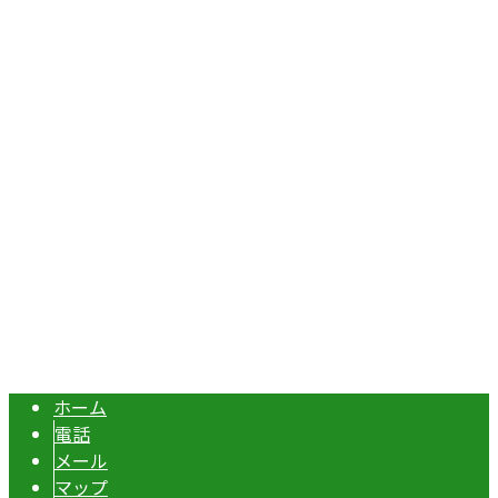
〒367-0211
埼玉県本庄市児玉町吉田林301
Googleマップで確認する
TEL：070-8977-5118 / FAX：0495-37-0325
エクステリア・外構工事は埼玉県本庄市の『株式会社ディー
Copyright © 伊勢崎市や深谷市・本庄市などで外構工事なら株式会社ディ
ーエスグランドへ. All rights reserved.
ホーム
電話
メール
マップ