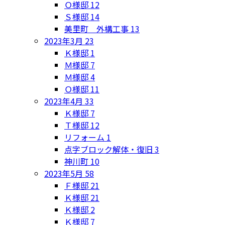
Ｏ様邸
12
Ｓ様邸
14
美里町 外構工事
13
2023年3月
23
Ｋ様邸
1
Ｍ様邸
7
Ｍ様邸
4
Ｏ様邸
11
2023年4月
33
Ｋ様邸
7
Ｔ様邸
12
リフォーム
1
点字ブロック解体・復旧
3
神川町
10
2023年5月
58
Ｆ様邸
21
Ｋ様邸
21
Ｋ様邸
2
Ｋ様邸
7