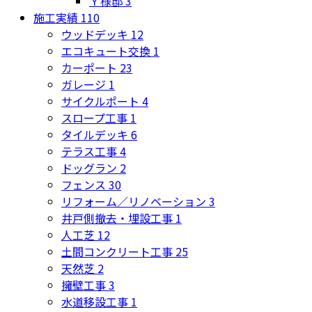
Ｙ様邸
3
施工実績
110
ウッドデッキ
12
エコキュート交換
1
カーポート
23
ガレージ
1
サイクルポート
4
スロープ工事
1
タイルデッキ
6
テラス工事
4
ドッグラン
2
フェンス
30
リフォーム／リノベーション
3
井戸側撤去・埋設工事
1
人工芝
12
土間コンクリート工事
25
天然芝
2
擁壁工事
3
水道移設工事
1