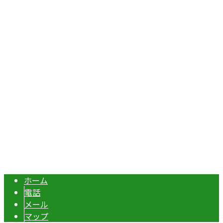
〒367-0211
埼玉県本庄市児玉町吉田林301
Googleマップで確認する
TEL：070-8977-5118 / FAX：0495-37-0325
エクステリア・外構工事は埼玉県本庄市の『株式会社ディー
Copyright © 伊勢崎市や深谷市・本庄市などで外構工事なら株式会社ディ
ーエスグランドへ. All rights reserved.
ホーム
電話
メール
マップ