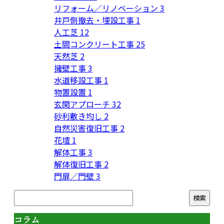
リフォーム／リノベーション
3
井戸側撤去・埋設工事
1
人工芝
12
土間コンクリート工事
25
天然芝
2
擁壁工事
3
水道移設工事
1
物置設置
1
玄関アプローチ
32
砂利敷き均し
2
自然災害復旧工事
2
花壇
1
解体工事
3
解体復旧工事
2
門扉／門壁
3
コラム