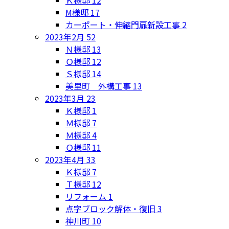
M様邸
17
カーポート・伸縮門扉新設工事
2
2023年2月
52
Ｎ様邸
13
Ｏ様邸
12
Ｓ様邸
14
美里町 外構工事
13
2023年3月
23
Ｋ様邸
1
Ｍ様邸
7
Ｍ様邸
4
Ｏ様邸
11
2023年4月
33
Ｋ様邸
7
Ｔ様邸
12
リフォーム
1
点字ブロック解体・復旧
3
神川町
10