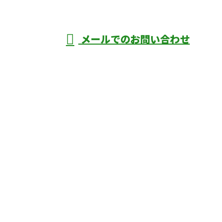
年中無休
メールでのお問い合わせ
庄市などで外構工事なら株式会社ディーエ
スグランドへ
ホーム
業務案内
口コミ
よくあるご質問
施工実績
ブログ
施工の様子
会社概要
サイトマップ