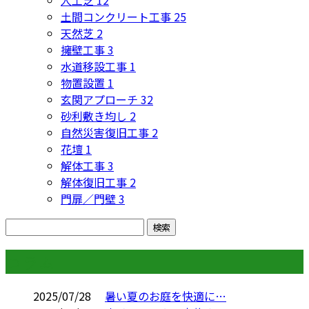
土間コンクリート工事
25
天然芝
2
擁壁工事
3
水道移設工事
1
物置設置
1
玄関アプローチ
32
砂利敷き均し
2
自然災害復旧工事
2
花壇
1
解体工事
3
解体復旧工事
2
門扉／門壁
3
コラム
2025/07/28
暑い夏のお庭を快適に…