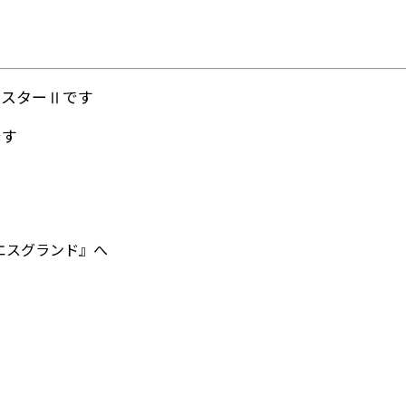
イスターⅡです
です
エスグランド』へ