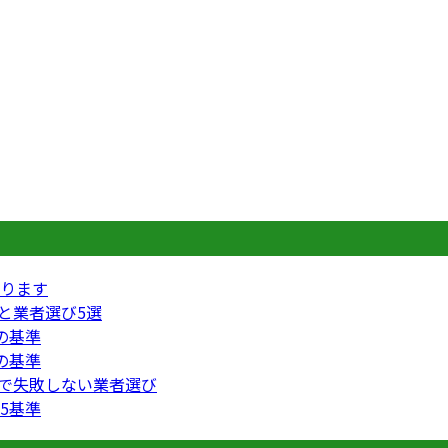
ります
円と業者選び5選
の基準
の基準
円で失敗しない業者選び
5基準