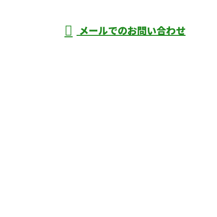
メールでのお問い合わせ
庄市などで外構工事なら株式会社ディーエ
スグランドへ
ホーム
業務案内
口コミ
よくあるご質問
施工実績
ブログ
施工の様子
会社概要
サイトマップ
採用情報