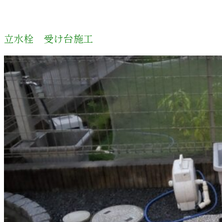
立水栓 受け台施工