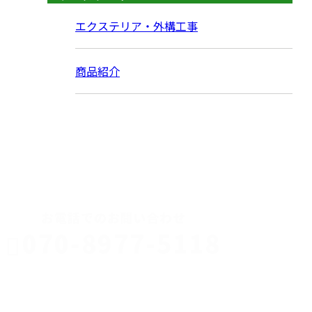
エクステリア・外構工事
商品紹介
CONTACT
お電話でのお問い合わせ
070-8977-5118
伊勢崎市や
深谷市・本
年中無休