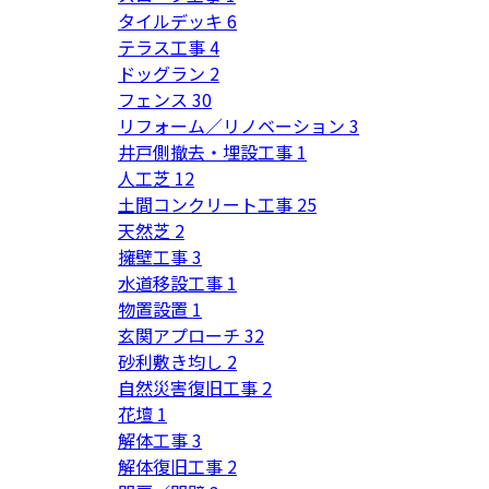
タイルデッキ
6
テラス工事
4
ドッグラン
2
フェンス
30
リフォーム／リノベーション
3
井戸側撤去・埋設工事
1
人工芝
12
土間コンクリート工事
25
天然芝
2
擁壁工事
3
水道移設工事
1
物置設置
1
玄関アプローチ
32
砂利敷き均し
2
自然災害復旧工事
2
花壇
1
解体工事
3
解体復旧工事
2