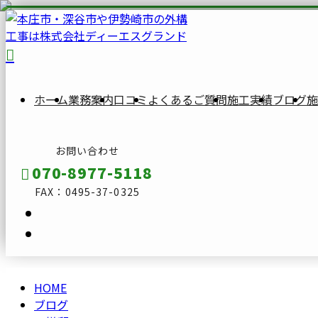
BLOG
ブ
ロ
ホーム
業務案内
口コミ
よくあるご質問
施工実績
ブログ
施
グ
お問い合わせ
070-8977-5118
FAX：0495-37-0325
HOME
メールフォーム
ブログ