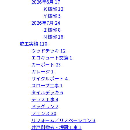
2026年6月
17
Ｋ様邸
12
Ｙ様邸
5
2026年7月
24
Ｉ様邸
8
Ｎ様邸
16
施工実績
110
ウッドデッキ
12
エコキュート交換
1
カーポート
23
ガレージ
1
サイクルポート
4
スロープ工事
1
タイルデッキ
6
テラス工事
4
ドッグラン
2
フェンス
30
リフォーム／リノベーション
3
井戸側撤去・埋設工事
1