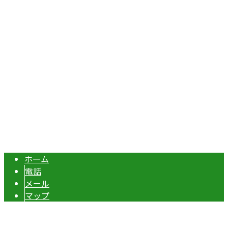
埼玉県本庄市児玉町吉田林301
Googleマップで確認する
TEL：070-8977-5118 / FAX：0495-37-0325
エクステリア・外構工事は埼玉県本庄市の『株式会社ディー
Copyright © 伊勢崎市や深谷市・本庄市などで外構工事なら株式会社ディ
ーエスグランドへ. All rights reserved.
ホーム
電話
メール
マップ