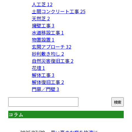
人工芝
12
土間コンクリート工事
25
天然芝
2
擁壁工事
3
水道移設工事
1
物置設置
1
玄関アプローチ
32
砂利敷き均し
2
自然災害復旧工事
2
花壇
1
解体工事
3
解体復旧工事
2
門扉／門壁
3
コラム