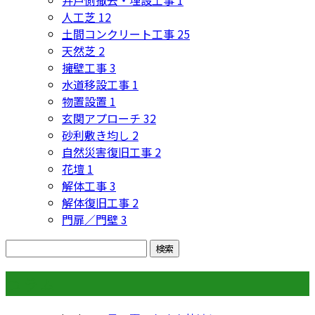
井戸側撤去・埋設工事
1
人工芝
12
土間コンクリート工事
25
天然芝
2
擁壁工事
3
水道移設工事
1
物置設置
1
玄関アプローチ
32
砂利敷き均し
2
自然災害復旧工事
2
花壇
1
解体工事
3
解体復旧工事
2
門扉／門壁
3
コラム