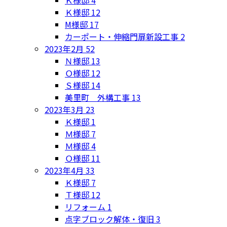
Ｋ様邸
4
Ｋ様邸
12
M様邸
17
カーポート・伸縮門扉新設工事
2
2023年2月
52
Ｎ様邸
13
Ｏ様邸
12
Ｓ様邸
14
美里町 外構工事
13
2023年3月
23
Ｋ様邸
1
Ｍ様邸
7
Ｍ様邸
4
Ｏ様邸
11
2023年4月
33
Ｋ様邸
7
Ｔ様邸
12
リフォーム
1
点字ブロック解体・復旧
3