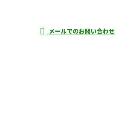
深谷市・本
年中無休
メールでのお問い合わせ
庄市などで外構工事なら株式会社ディーエ
スグランドへ
ホーム
業務案内
口コミ
よくあるご質問
施工実績
ブログ
施工の様子
会社概要