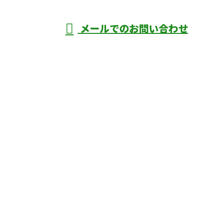
メールでのお問い合わせ
庄市などで外構工事なら株式会社ディーエ
スグランドへ
ホーム
業務案内
口コミ
よくあるご質問
施工実績
ブログ
施工の様子
会社概要
サイトマップ
採用情報