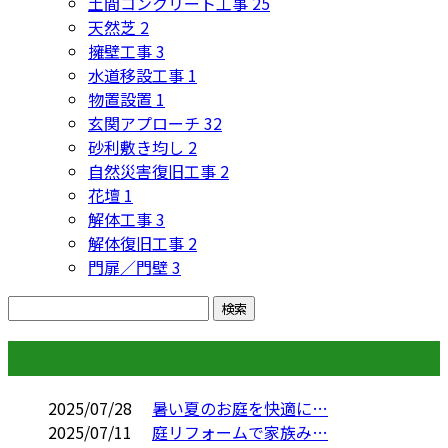
土間コンクリート工事
25
天然芝
2
擁壁工事
3
水道移設工事
1
物置設置
1
玄関アプローチ
32
砂利敷き均し
2
自然災害復旧工事
2
花壇
1
解体工事
3
解体復旧工事
2
門扉／門壁
3
コラム
2025/07/28
暑い夏のお庭を快適に…
2025/07/11
庭リフォームで家族み…