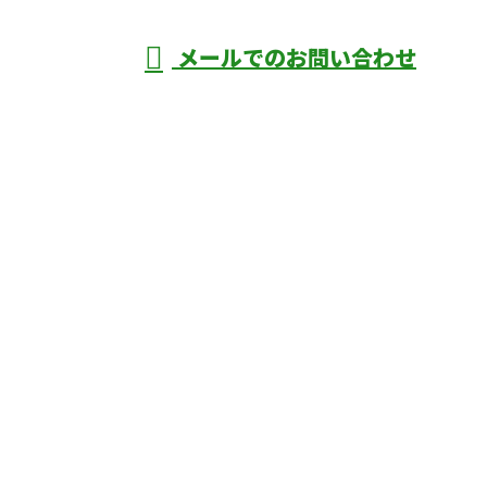
メールでのお問い合わせ
庄市などで外構工事なら株式会社ディーエ
スグランドへ
ホーム
業務案内
口コミ
よくあるご質問
施工実績
ブログ
施工の様子
会社概要
サイトマップ
採用情報