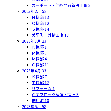
カーポート・伸縮門扉新設工事
2
2023年2月
52
Ｎ様邸
13
Ｏ様邸
12
Ｓ様邸
14
美里町 外構工事
13
2023年3月
23
Ｋ様邸
1
Ｍ様邸
7
Ｍ様邸
4
Ｏ様邸
11
2023年4月
33
Ｋ様邸
7
Ｔ様邸
12
リフォーム
1
点字ブロック解体・復旧
3
神川町
10
2023年5月
58