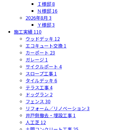
Ｉ様邸
8
Ｎ様邸
16
2026年8月
3
Ｙ様邸
3
施工実績
110
ウッドデッキ
12
エコキュート交換
1
カーポート
23
ガレージ
1
サイクルポート
4
スロープ工事
1
タイルデッキ
6
テラス工事
4
ドッグラン
2
フェンス
30
リフォーム／リノベーション
3
井戸側撤去・埋設工事
1
人工芝
12
土間コンクリート工事
25