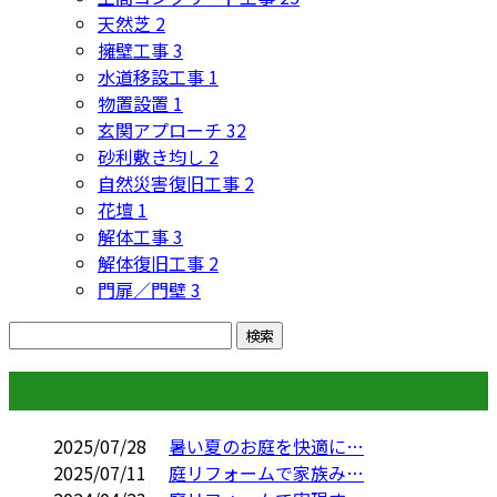
天然芝
2
擁壁工事
3
水道移設工事
1
物置設置
1
玄関アプローチ
32
砂利敷き均し
2
自然災害復旧工事
2
花壇
1
解体工事
3
解体復旧工事
2
門扉／門壁
3
コラム
2025/07/28
暑い夏のお庭を快適に…
2025/07/11
庭リフォームで家族み…