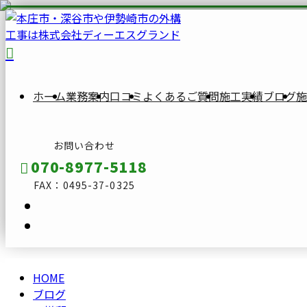
BLOG
ブ
ロ
ホーム
業務案内
口コミ
よくあるご質問
施工実績
ブログ
施
グ
お問い合わせ
070-8977-5118
FAX：0495-37-0325
HOME
メールフォーム
ブログ