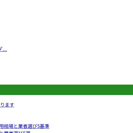
..
ります
費用相場と業者選び5基準