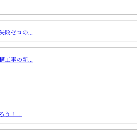
敗ゼロの...
工事の新...
ろう！！