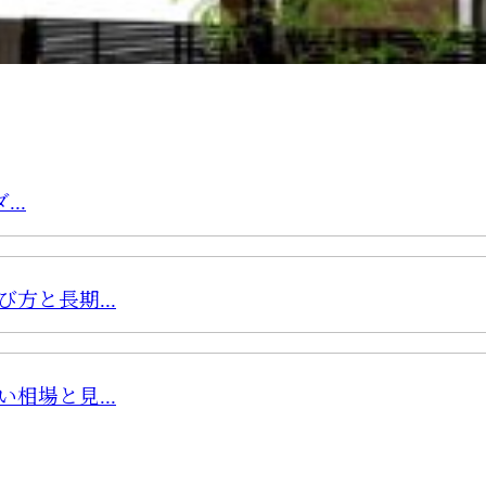
..
方と長期...
相場と見...