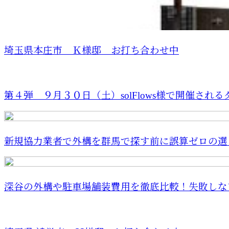
埼玉県本庄市 Ｋ様邸 お打ち合わせ中
第４弾 ９月３０日（土）solFlows様で開催されるダ.
新規協力業者で外構を群馬で探す前に誤算ゼロの選び
深谷の外構や駐車場舗装費用を徹底比較！失敗しない