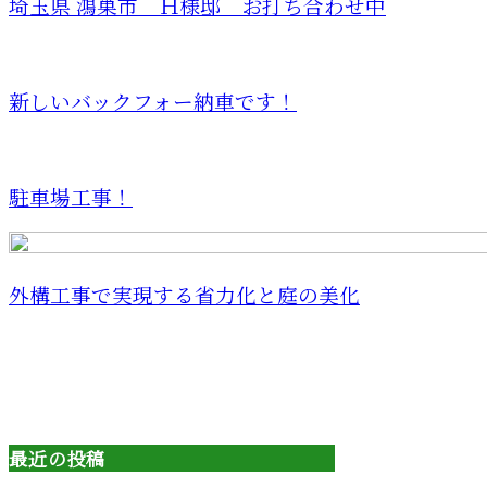
埼玉県 鴻巣市 Ｈ様邸 お打ち合わせ中
新しいバックフォー納車です！
駐車場工事！
外構工事で実現する省力化と庭の美化
最近の投稿