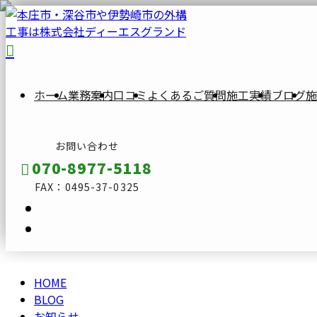
BLOG
ブ
ロ
ホーム
業務案内
口コミ
よくあるご質問
施工実績
ブログ
施
グ
お問い合わせ
070-8977-5118
FAX：0495-37-0325
HOME
メールフォーム
BLOG
お知らせ