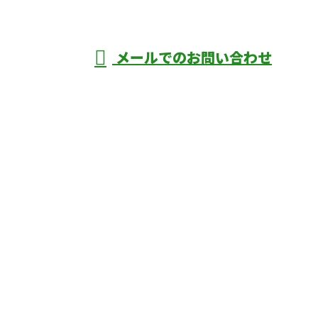
年中無休
メールでのお問い合わせ
庄市などで外構工事なら株式会社ディーエ
スグランドへ
ホーム
業務案内
口コミ
よくあるご質問
施工実績
ブログ
施工の様子
会社概要
サイトマップ