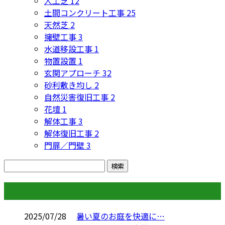
人工芝
12
土間コンクリート工事
25
天然芝
2
擁壁工事
3
水道移設工事
1
物置設置
1
玄関アプローチ
32
砂利敷き均し
2
自然災害復旧工事
2
花壇
1
解体工事
3
解体復旧工事
2
門扉／門壁
3
コラム
2025/07/28
暑い夏のお庭を快適に…