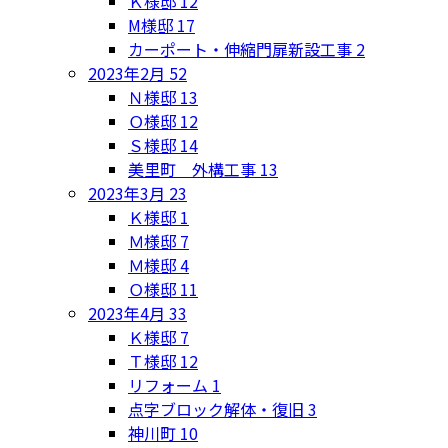
Ｋ様邸
12
M様邸
17
カーポート・伸縮門扉新設工事
2
2023年2月
52
Ｎ様邸
13
Ｏ様邸
12
Ｓ様邸
14
美里町 外構工事
13
2023年3月
23
Ｋ様邸
1
Ｍ様邸
7
Ｍ様邸
4
Ｏ様邸
11
2023年4月
33
Ｋ様邸
7
Ｔ様邸
12
リフォーム
1
点字ブロック解体・復旧
3
神川町
10