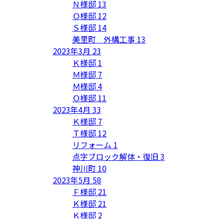
Ｎ様邸
13
Ｏ様邸
12
Ｓ様邸
14
美里町 外構工事
13
2023年3月
23
Ｋ様邸
1
Ｍ様邸
7
Ｍ様邸
4
Ｏ様邸
11
2023年4月
33
Ｋ様邸
7
Ｔ様邸
12
リフォーム
1
点字ブロック解体・復旧
3
神川町
10
2023年5月
58
Ｆ様邸
21
Ｋ様邸
21
Ｋ様邸
2