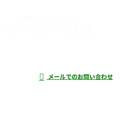
お電話でのお問い合わせ
070-8977-5118
伊勢崎市や
深谷市・本
年中無休
メールでのお問い合わせ
庄市などで外構工事なら株式会社ディーエ
スグランドへ
ホーム
業務案内