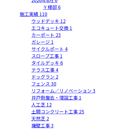
Ｙ様邸
6
施工実績
110
ウッドデッキ
12
エコキュート交換
1
カーポート
23
ガレージ
1
サイクルポート
4
スロープ工事
1
タイルデッキ
6
テラス工事
4
ドッグラン
2
フェンス
30
リフォーム／リノベーション
3
井戸側撤去・埋設工事
1
人工芝
12
土間コンクリート工事
25
天然芝
2
擁壁工事
3