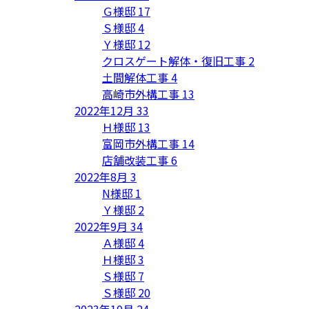
Ｇ様邸
17
Ｓ様邸
4
Ｙ様邸
12
クロスゲート解体・復旧工事
2
土間解体工事
4
高崎市外構工事
13
2022年12月
33
Ｈ様邸
13
富岡市外構工事
14
店舗改装工事
6
2022年8月
3
N様邸
1
Ｙ様邸
2
2022年9月
34
Ａ様邸
4
Ｈ様邸
3
Ｓ様邸
7
Ｓ様邸
20
2023年10月
24