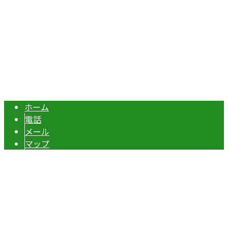
エクステリア・外構工事は埼玉県本庄市の『株式会社ディー
Copyright © 伊勢崎市や深谷市・本庄市などで外構工事なら株式会社ディ
ーエスグランドへ. All rights reserved.
ホーム
電話
メール
マップ