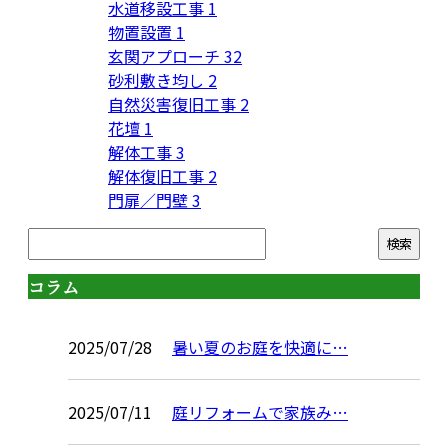
水道移設工事
1
物置設置
1
玄関アプローチ
32
砂利敷き均し
2
自然災害復旧工事
2
花壇
1
解体工事
3
解体復旧工事
2
門扉／門壁
3
コラム
2025/07/28
暑い夏のお庭を快適に…
2025/07/11
庭リフォームで家族み…