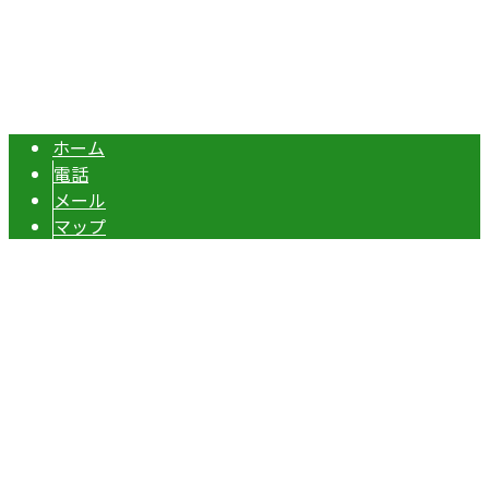
エクステリア・外構工事は埼玉県本庄市の『株式会社ディー
Copyright © 伊勢崎市や深谷市・本庄市などで外構工事なら株式会社ディ
ーエスグランドへ. All rights reserved.
ホーム
電話
メール
マップ