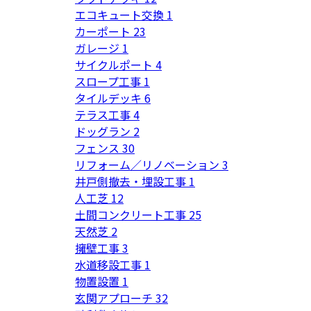
エコキュート交換
1
カーポート
23
ガレージ
1
サイクルポート
4
スロープ工事
1
タイルデッキ
6
テラス工事
4
ドッグラン
2
フェンス
30
リフォーム／リノベーション
3
井戸側撤去・埋設工事
1
人工芝
12
土間コンクリート工事
25
天然芝
2
擁壁工事
3
水道移設工事
1
物置設置
1
玄関アプローチ
32