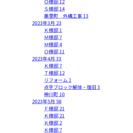
Ｏ様邸
12
Ｓ様邸
14
美里町 外構工事
13
2023年3月
23
Ｋ様邸
1
Ｍ様邸
7
Ｍ様邸
4
Ｏ様邸
11
2023年4月
33
Ｋ様邸
7
Ｔ様邸
12
リフォーム
1
点字ブロック解体・復旧
3
神川町
10
2023年5月
58
Ｆ様邸
21
Ｋ様邸
21
Ｋ様邸
2
Ｋ様邸
7