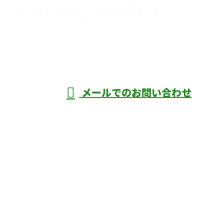
070-8977-5118
伊勢崎市や
深谷市・本
年中無休
メールでのお問い合わせ
庄市などで外構工事なら株式会社ディーエ
スグランドへ
ホーム
業務案内
口コミ
よくあるご質問
施工実績