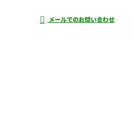
年中無休
メールでのお問い合わせ
庄市などで外構工事なら株式会社ディーエ
スグランドへ
ホーム
業務案内
口コミ
よくあるご質問
施工実績
ブログ
施工の様子
会社概要
サイトマップ
採用情報