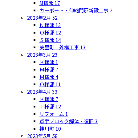
M様邸
17
カーポート・伸縮門扉新設工事
2
2023年2月
52
Ｎ様邸
13
Ｏ様邸
12
Ｓ様邸
14
美里町 外構工事
13
2023年3月
23
Ｋ様邸
1
Ｍ様邸
7
Ｍ様邸
4
Ｏ様邸
11
2023年4月
33
Ｋ様邸
7
Ｔ様邸
12
リフォーム
1
点字ブロック解体・復旧
3
神川町
10
2023年5月
58