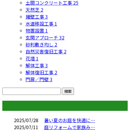
土間コンクリート工事
25
天然芝
2
擁壁工事
3
水道移設工事
1
物置設置
1
玄関アプローチ
32
砂利敷き均し
2
自然災害復旧工事
2
花壇
1
解体工事
3
解体復旧工事
2
門扉／門壁
3
コラム
2025/07/28
暑い夏のお庭を快適に…
2025/07/11
庭リフォームで家族み…