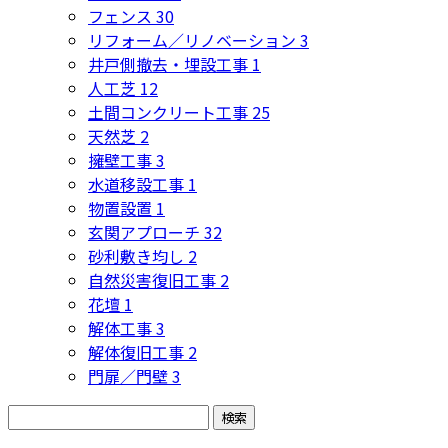
フェンス
30
リフォーム／リノベーション
3
井戸側撤去・埋設工事
1
人工芝
12
土間コンクリート工事
25
天然芝
2
擁壁工事
3
水道移設工事
1
物置設置
1
玄関アプローチ
32
砂利敷き均し
2
自然災害復旧工事
2
花壇
1
解体工事
3
解体復旧工事
2
門扉／門壁
3