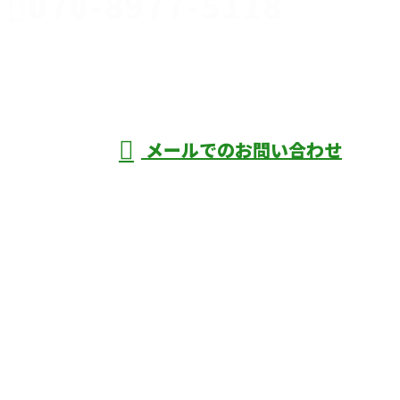
070-8977-5118
伊勢崎市や
深谷市・本
年中無休
メールでのお問い合わせ
庄市などで外構工事なら株式会社ディーエ
スグランドへ
ホーム
業務案内
口コミ
よくあるご質問
施工実績
ブログ