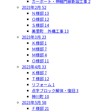
カーポート・伸縮門扉新設工事
2
2023年2月
52
Ｎ様邸
13
Ｏ様邸
12
Ｓ様邸
14
美里町 外構工事
13
2023年3月
23
Ｋ様邸
1
Ｍ様邸
7
Ｍ様邸
4
Ｏ様邸
11
2023年4月
33
Ｋ様邸
7
Ｔ様邸
12
リフォーム
1
点字ブロック解体・復旧
3
神川町
10
2023年5月
58
Ｆ様邸
21