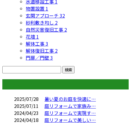
水道移設工事
1
物置設置
1
玄関アプローチ
32
砂利敷き均し
2
自然災害復旧工事
2
花壇
1
解体工事
3
解体復旧工事
2
門扉／門壁
3
コラム
2025/07/28
暑い夏のお庭を快適に…
2025/07/11
庭リフォームで家族み…
2024/04/23
庭リフォームで実現す…
2024/04/18
庭リフォームで美しい…