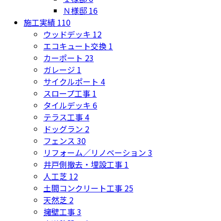
Ｎ様邸
16
施工実績
110
ウッドデッキ
12
エコキュート交換
1
カーポート
23
ガレージ
1
サイクルポート
4
スロープ工事
1
タイルデッキ
6
テラス工事
4
ドッグラン
2
フェンス
30
リフォーム／リノベーション
3
井戸側撤去・埋設工事
1
人工芝
12
土間コンクリート工事
25
天然芝
2
擁壁工事
3