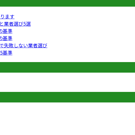
ります
円と業者選び5選
の基準
の基準
円で失敗しない業者選び
5基準