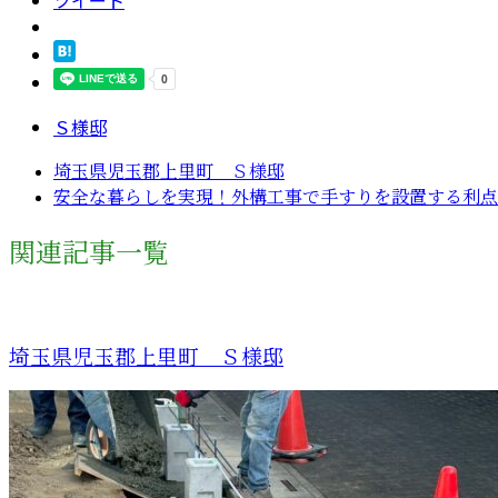
ツイート
Ｓ様邸
埼玉県児玉郡上里町 Ｓ様邸
安全な暮らしを実現！外構工事で手すりを設置する利点
関連記事一覧
埼玉県児玉郡上里町 Ｓ様邸