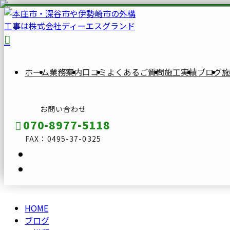
BLOG
ブ
ロ
ホーム
業務案内
口コミ
よくあるご質問
施工実績
ブログ
施
グ
お問い合わせ
070-8977-5118
FAX：0495-37-0325
HOME
メールフォーム
ブログ