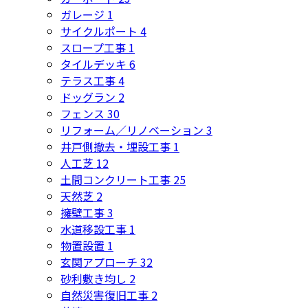
ガレージ
1
サイクルポート
4
スロープ工事
1
タイルデッキ
6
テラス工事
4
ドッグラン
2
フェンス
30
リフォーム／リノベーション
3
井戸側撤去・埋設工事
1
人工芝
12
土間コンクリート工事
25
天然芝
2
擁壁工事
3
水道移設工事
1
物置設置
1
玄関アプローチ
32
砂利敷き均し
2
自然災害復旧工事
2