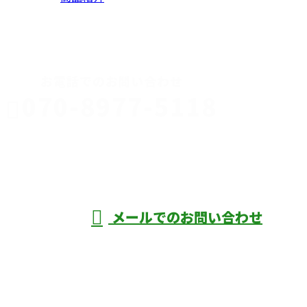
CONTACT
お電話でのお問い合わせ
070-8977-5118
伊勢崎市や
深谷市・本
年中無休
メールでのお問い合わせ
庄市などで外構工事なら株式会社ディーエ
スグランドへ