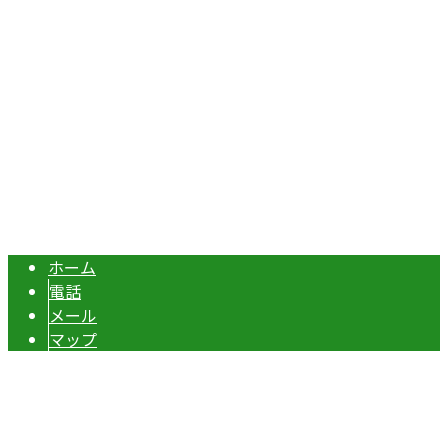
TEL：070-8977-5118 / FAX：0495-37-0325
エクステリア・外構工事は埼玉県本庄市の『株式会社ディー
Copyright © 伊勢崎市や深谷市・本庄市などで外構工事なら株式会社ディ
ーエスグランドへ. All rights reserved.
ホーム
電話
メール
マップ