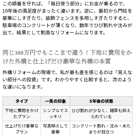
この順番を守れば、「毎日使う部分」にお金が乗るので、
10年後の満足度がまったく違います。逆に、最初から門柱を
豪華にしすぎたり、装飾フェンスを多用しすぎたりすると、
駐車場のコンクリートが薄くなり、数年でひび割れや沈みが
出て、結果として割高なリフォームになります。
同じ300万円でもここまで違う！下地に費用をか
けた外構と仕上げだけ豪華な外構の本質
外構リフォームの現場で、私が最も差を感じるのは「見えな
い部分への投資」です。わかりやすく比較すると、次のよう
な違いになります。
タイプ
一見の印象
5年後の状態
下地に費用をかけ
シンプルでス
ひび割れが少なく、雑草も抑え
たプラン
ッキリ
られている
仕上げだけ豪華な
写真映えして
コンクリート割れ・沈み・水た
プラン
豪華
まりが目立つ