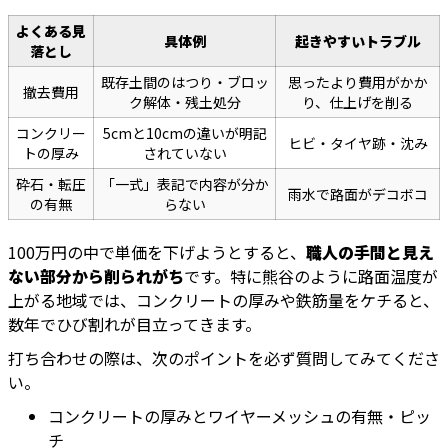
よくある見
具体例
起きやすいトラブル
落とし
既存土間のはつり・ブロッ
思ったより費用がかか
撤去費用
ク解体・残土処分
り、仕上げを削る
コンクリー
5cmと10cmの違いが明記
ヒビ・タイヤ跡・沈み
トの厚み
されていない
砕石・転圧
「一式」表記で内容が分か
雨水で路面がデコボコ
の有無
らない
100万円の中で単価を下げようとすると、
職人の手間と見え
ない部分から削られがち
です。特に熊谷のように路面温度が
上がる地域では、コンクリートの厚みや鉄筋量をケチると、
数年でひび割れが目立ってきます。
打ち合わせの際は、次のポイントを必ず質問してみてくださ
い。
コンクリートの厚みとワイヤーメッシュの有無・ピッ
チ