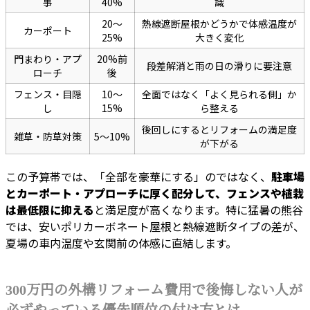
事
40%
識
20〜
熱線遮断屋根かどうかで体感温度が
カーポート
25%
大きく変化
門まわり・アプ
20%前
段差解消と雨の日の滑りに要注意
ローチ
後
フェンス・目隠
10〜
全面ではなく「よく見られる側」か
し
15%
ら整える
後回しにするとリフォームの満足度
雑草・防草対策
5〜10%
が下がる
この予算帯では、「全部を豪華にする」のではなく、
駐車場
とカーポート・アプローチに厚く配分して、フェンスや植栽
は最低限に抑える
と満足度が高くなります。特に猛暑の熊谷
では、安いポリカーボネート屋根と熱線遮断タイプの差が、
夏場の車内温度や玄関前の体感に直結します。
300万円の外構リフォーム費用で後悔しない人が