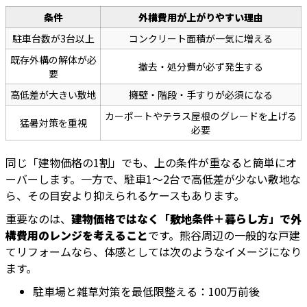
条件
外構費用が上がりやすい理由
駐車台数が3台以上
コンクリート面積が一気に増える
既存外構の解体が必
撤去・処分費が必ず発生する
要
高低差が大きい敷地
擁壁・階段・手すりが必須になる
カーポートやテラス屋根のグレードを上げる
猛暑対策を重視
必要
同じ「建物価格の1割」でも、上の条件が重なると簡単にオ
ーバーします。一方で、駐車1〜2台で高低差が少ない敷地な
ら、その目安より抑えられるケースもあります。
重要なのは、
建物価格ではなく「敷地条件＋暮らし方」で外
構費用のレンジを考えること
です。熊谷周辺の一般的な戸建
てリフォームなら、体感としては次のようなイメージになり
ます。
駐車場と雑草対策を最低限整える：100万前後