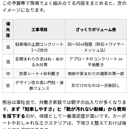
この予算帯で現場でよく組み立てる内容をまとめると、次の
イメージになります。
優
先
工事項目
ざっくりボリューム感
度
駐車場の土間コンクリート
30〜50㎡程度（砕石＋ワイヤー
高
1〜2台分
メッシュ込）
玄関まわりの泥はね・ぬか
アプローチのコンクリート or
高
るみ対策
平板敷き
中
防草シート＋砂利敷き
南側や家まわりの雑草対策一部
デザイン性の高い門柱・装
低
形だけのものは一旦後回し
飾フェンス
熊谷は車社会で、共働き家庭では朝夕の出入りが多くなりま
す。
まず「駐車しやすさ」と「靴が汚れない動線」から費用
を投下する
のが、体感として一番満足度が高いです。カーポ
ートやおしゃれなエクステリアは、下地さえ整えておけば後