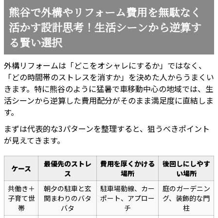
熊谷で外構やリフォーム費用を無駄なく
活かす設計思考！生活シーンから逆算す
る賢い選択
外構リフォームは「どこをオシャレにするか」ではなく、
「どの時間帯のストレスを消すか」を決めた人からうまくい
きます。特に熊谷のように猛暑で車移動中心の地域では、生
活シーンから逆算した費用配分がそのまま満足度に直結しま
す。
まずは代表的な3パターンを整理すると、狙うべきポイント
が見えてきます。
最優先のストレ
費用を厚くかける
後回しにしやす
ケース
ス
場所
い場所
共働き＋
朝夕の駐車と玄
駐車場動線、カー
庭のガーデニン
子育て世
関まわりのバタ
ポート、アプロー
グ、装飾的な門
帯
バタ
チ
柱