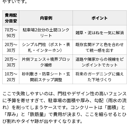
やすいです。
費用配
内容例
ポイント
分目安
70万〜
駐車場2台分の土間コンク
雑草・泥はねを一気に解消
90万
リート
20万〜
シンプル門柱（ポスト・表
既存玄関ドアと色を合わせ
30万
札・インターホン）
て統一感を出す
20万〜
片側フェンス＋境界ブロッ
道路や隣家からの視線をピ
30万
ク補修
ンポイントでカット
10万〜
砂利敷き・防草シート・玄
将来のガーデニングに備え
20万
関前ステップ調整
た下地づくり
ここで失敗しやすいのは、門柱やデザイン性の高いフェンス
に予算を寄せすぎて、駐車場の面積や厚み、勾配（雨水の流
れ）を削ってしまうケースです。コンクリートは「面積」と
「厚み」と「鉄筋量」で費用が決まり、ここを細らせるとひ
び割れやタイヤ跡が出やすくなります。