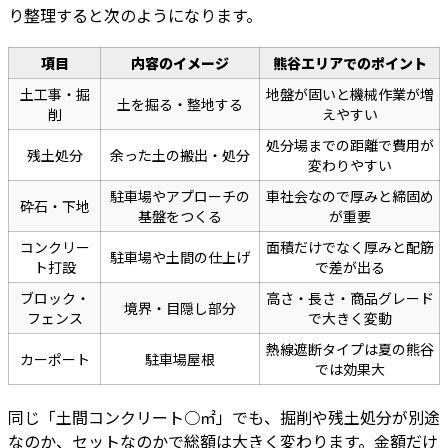
り整理すると次のようになります。
項目
内容のイメージ
熊谷エリアでのポイント
土工事・掘
地盤が固いと機械作業が増
土を掘る・整地する
削
えやすい
処分場までの距離で費用が
残土処分
余った土の搬出・処分
変わりやすい
駐車場やアプローチの
車社会なので厚みと締固め
砕石・下地
基盤をつくる
が重要
コンクリー
面積だけでなく厚みと配筋
駐車場や土間の仕上げ
ト打設
で差が出る
ブロック・
高さ・長さ・商品グレード
境界・目隠し部分
フェンス
で大きく変動
熱線遮断タイプは夏の熊谷
カーポート
駐車場屋根
では効果大
同じ「土間コンクリート○㎡」でも、掘削や残土処分が別途
なのか、セットなのかで総額は大きく変わります。金額だけ