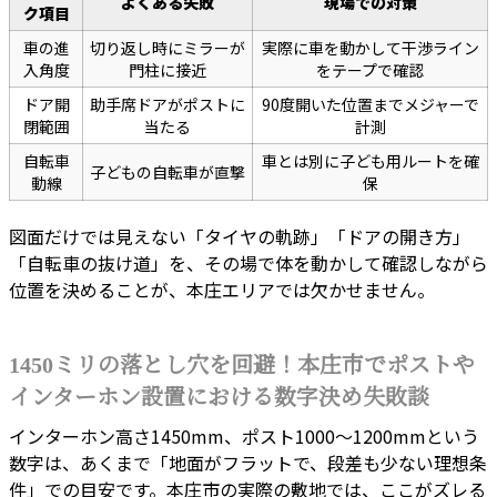
よくある失敗
現場での対策
ク項目
車の進
切り返し時にミラーが
実際に車を動かして干渉ライン
入角度
門柱に接近
をテープで確認
ドア開
助手席ドアがポストに
90度開いた位置までメジャーで
閉範囲
当たる
計測
自転車
車とは別に子ども用ルートを確
子どもの自転車が直撃
動線
保
図面だけでは見えない「タイヤの軌跡」「ドアの開き方」
「自転車の抜け道」を、その場で体を動かして確認しながら
位置を決めることが、本庄エリアでは欠かせません。
1450ミリの落とし穴を回避！本庄市でポストや
インターホン設置における数字決め失敗談
インターホン高さ1450mm、ポスト1000〜1200mmという
数字は、あくまで「地面がフラットで、段差も少ない理想条
件」での目安です。本庄市の実際の敷地では、ここがズレる