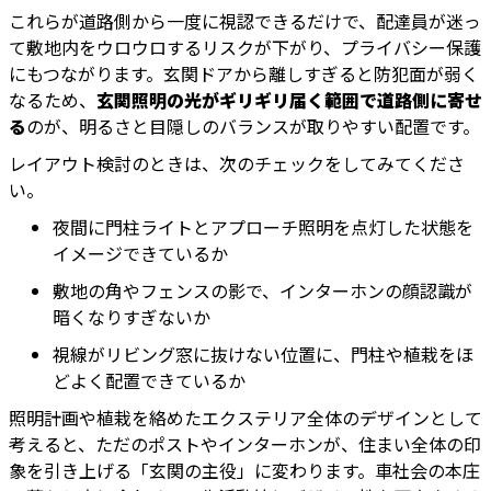
これらが道路側から一度に視認できるだけで、配達員が迷っ
て敷地内をウロウロするリスクが下がり、プライバシー保護
にもつながります。玄関ドアから離しすぎると防犯面が弱く
なるため、
玄関照明の光がギリギリ届く範囲で道路側に寄せ
る
のが、明るさと目隠しのバランスが取りやすい配置です。
レイアウト検討のときは、次のチェックをしてみてくださ
い。
夜間に門柱ライトとアプローチ照明を点灯した状態を
イメージできているか
敷地の角やフェンスの影で、インターホンの顔認識が
暗くなりすぎないか
視線がリビング窓に抜けない位置に、門柱や植栽をほ
どよく配置できているか
照明計画や植栽を絡めたエクステリア全体のデザインとして
考えると、ただのポストやインターホンが、住まい全体の印
象を引き上げる「玄関の主役」に変わります。車社会の本庄