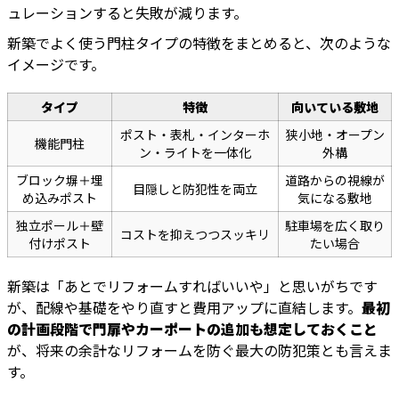
ュレーションすると失敗が減ります。
新築でよく使う門柱タイプの特徴をまとめると、次のような
イメージです。
タイプ
特徴
向いている敷地
ポスト・表札・インターホ
狭小地・オープン
機能門柱
ン・ライトを一体化
外構
ブロック塀＋埋
道路からの視線が
目隠しと防犯性を両立
め込みポスト
気になる敷地
独立ポール＋壁
駐車場を広く取り
コストを抑えつつスッキリ
付けポスト
たい場合
新築は「あとでリフォームすればいいや」と思いがちです
が、配線や基礎をやり直すと費用アップに直結します。
最初
の計画段階で門扉やカーポートの追加も想定しておくこと
が、将来の余計なリフォームを防ぐ最大の防犯策とも言えま
す。