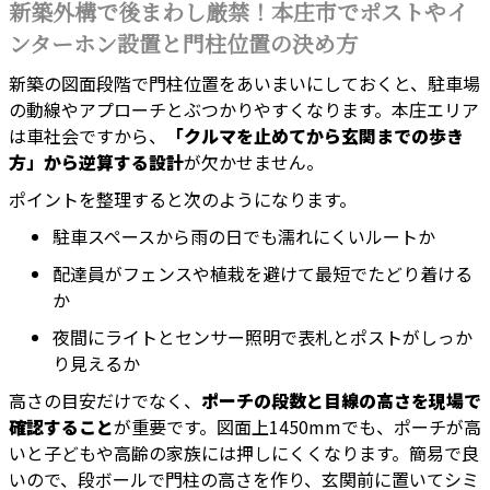
新築外構で後まわし厳禁！本庄市でポストやイ
ンターホン設置と門柱位置の決め方
新築の図面段階で門柱位置をあいまいにしておくと、駐車場
の動線やアプローチとぶつかりやすくなります。本庄エリア
は車社会ですから、
「クルマを止めてから玄関までの歩き
方」から逆算する設計
が欠かせません。
ポイントを整理すると次のようになります。
駐車スペースから雨の日でも濡れにくいルートか
配達員がフェンスや植栽を避けて最短でたどり着ける
か
夜間にライトとセンサー照明で表札とポストがしっか
り見えるか
高さの目安だけでなく、
ポーチの段数と目線の高さを現場で
確認すること
が重要です。図面上1450mmでも、ポーチが高
いと子どもや高齢の家族には押しにくくなります。簡易で良
いので、段ボールで門柱の高さを作り、玄関前に置いてシミ