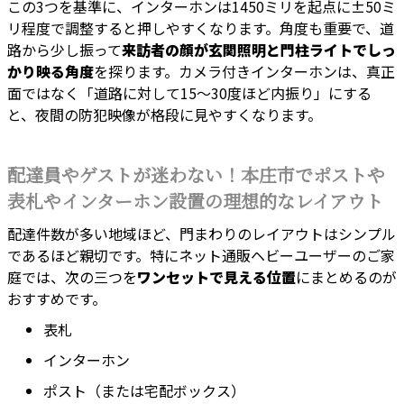
この3つを基準に、インターホンは1450ミリを起点に±50ミ
リ程度で調整すると押しやすくなります。角度も重要で、道
路から少し振って
来訪者の顔が玄関照明と門柱ライトでしっ
かり映る角度
を探ります。カメラ付きインターホンは、真正
面ではなく「道路に対して15〜30度ほど内振り」にする
と、夜間の防犯映像が格段に見やすくなります。
配達員やゲストが迷わない！本庄市でポストや
表札やインターホン設置の理想的なレイアウト
配達件数が多い地域ほど、門まわりのレイアウトはシンプル
であるほど親切です。特にネット通販ヘビーユーザーのご家
庭では、次の三つを
ワンセットで見える位置
にまとめるのが
おすすめです。
表札
インターホン
ポスト（または宅配ボックス）