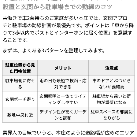
設置と玄関から駐車場までの動線のコツ
共働きで車2台持ちのご家庭が多い本庄では、玄関アプロー
チと駐車場の動線計画が最優先です。ポイントは「車から降
りて3歩以内でポストとインターホンに届く位置」を意識す
ることです。
まずは、よくある3パターンを整理してみます。
駐車位置から見
メリット
注意点
た門柱位置
駐車場側に寄せ
雨の日も最短で投函・応
車のドアとぶつから
る
対できる
ないか要確認
玄関照明と一体でライテ
駐車場から遠いと荷
玄関ポーチ寄り
ィングしやすい
物が重荷になる
デザイン性が高くガーデ
駐車スペースの邪魔に
敷地中央付近
ンと調和
なりがち
業界人の目線でいうと、本庄のように道路幅が広めのエリア