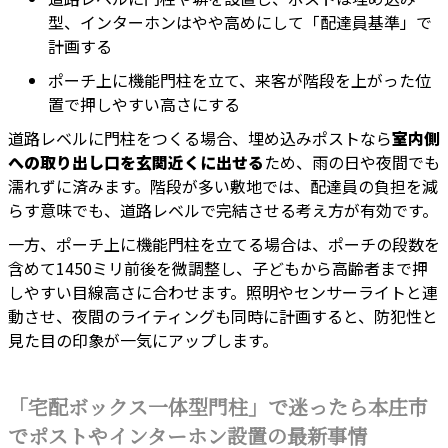
型、インターホンはやや高めにして「配達員基準」で
計画する
ポーチ上に機能門柱を立て、来客が階段を上がった位
置で押しやすい高さにする
道路レベルに門柱をつくる場合、埋め込みポストなら
室内側
への取り出し口を玄関近くに出せる
ため、雨の日や夜間でも
濡れずに済みます。階段が多い敷地では、配達員の負担を減
らす意味でも、道路レベルで完結させる考え方が有効です。
一方、ポーチ上に機能門柱を立てる場合は、ポーチの段数を
含めて1450ミリ前後を微調整し、子どもから高齢者まで押
しやすい目線高さに合わせます。照明やセンサーライトと連
動させ、夜間のライティングも同時に計画すると、防犯性と
見た目の印象が一気にアップします。
「宅配ボックス一体型門柱」で迷ったら本庄市
でポストやインターホン設置の最新事情