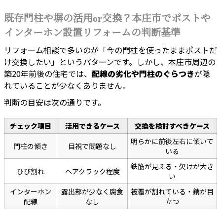
既存門柱や塀の活用or交換？本庄市でポストや
インターホン設置リフォームの判断基準
リフォーム相談で多いのが「今の門柱を使ったままポストだ
け交換したい」というパターンです。しかし、本庄市周辺の
築20年前後の住宅では、
配線の劣化や門柱のぐらつき
が隠
れていることが少なくありません。
判断の目安は次の通りです。
チェック項目
活用できるケース
交換を検討すべきケース
明らかに前後左右に傾いて
門柱の傾き
目視で問題なし
いる
鉄筋が見える・欠けが大き
ひび割れ
ヘアクラック程度
い
インターホン
露出部が少なく腐食
被覆が割れている・錆が目
配線
なし
立つ