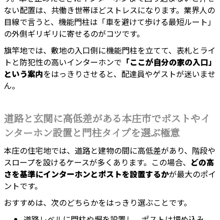
ない配置は、共働き世帯ほどストレスになります。業界人の
目線で言うと、機能門柱は「車を避けて歩ける最短ルート」
の外側ギリギリに寄せるのがコツです。
旗竿地では、敷地の入口側に機能門柱を立てて、表札とライ
トと防犯性の高いインターホンで
「ここが自分の家の入口」
という案内
をはっきりさせると、配達員やゲストが迷いませ
ん。
道路と玄関に高低差がある本庄市でポストやイ
ンターホン設置と門柱タイプを選ぶ極意
本庄の住宅地では、道路と建物の間に高低差があり、階段や
スロープを設けるケースが多くあります。この場合、
どの高
さを基準にインターホンとポストを設置するか
が最大のポイ
ントです。
おすすめは、次のどちらかをはっきり選ぶことです。
道路レベルに門柱や塀を設置し、ポストは埋め込み