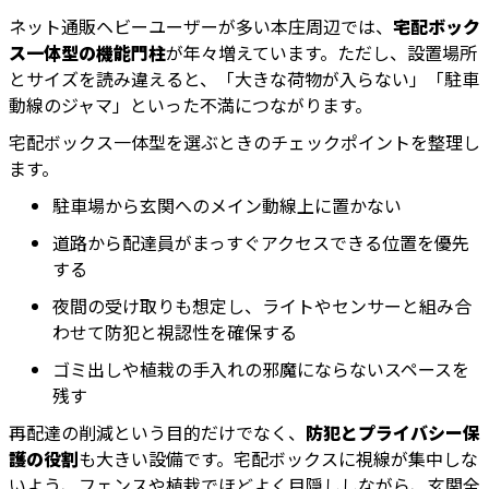
ネット通販ヘビーユーザーが多い本庄周辺では、
宅配ボック
ス一体型の機能門柱
が年々増えています。ただし、設置場所
とサイズを読み違えると、「大きな荷物が入らない」「駐車
動線のジャマ」といった不満につながります。
宅配ボックス一体型を選ぶときのチェックポイントを整理し
ます。
駐車場から玄関へのメイン動線上に置かない
道路から配達員がまっすぐアクセスできる位置を優先
する
夜間の受け取りも想定し、ライトやセンサーと組み合
わせて防犯と視認性を確保する
ゴミ出しや植栽の手入れの邪魔にならないスペースを
残す
再配達の削減という目的だけでなく、
防犯とプライバシー保
護の役割
も大きい設備です。宅配ボックスに視線が集中しな
いよう、フェンスや植栽でほどよく目隠ししながら、玄関全