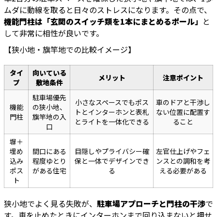
ムダに動線を取ると日々のストレスになります。その点で、
機能門柱は「玄関のスイッチ類を1本にまとめるポール」
と
して非常に相性が良いです。
【狭小地・旗竿地での比較イメージ】
タイ
向いている
メリット
注意ポイント
プ
敷地条件
駐車場優先
小さなスペースでもポス
車のドアと干渉し
機能
の狭小地、
トとインターホンと表札
ない位置に配置す
門柱
旗竿地の入
とライトを一体化できる
ること
口
塀＋
埋め
間口にある
目隠しやプライバシー確
左官仕上げやフェ
込み
程度ゆとり
保と一体でデザインでき
ンスとの調和を考
ポス
がある住宅
る
える必要がある
ト
狭小地でよく見る失敗が、
駐車場アプローチと門柱の干渉
で
す。車を止めたときにインターホンまで回り込まないと押せ