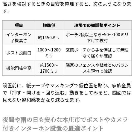
高さを検討するときの目安を整理すると、次のようになりま
す。
項目
標準値
現場での微調整ポイント
インターホン
ポーチ2段以上なら−50〜100ミリ
約1450ミリ
子機高さ
下げて検討
1000〜1200
玄関ポーチから手を伸ばして無理
ポスト投函口
ミリ
なく届くか確認
約1500〜
隣家のフェンスや植栽とのバラン
機能門柱全高
1700ミリ
スを現地で確認
設置前に、紙テープやマスキングで仮位置を貼り、家族全員
で「押す・開ける・回り込む」動きをしてみると、図面では
見えない違和感をかなり減らせます。
夜間や雨の日も安心な本庄市でポストやカメラ
付きインターホン設置の最適ポイント