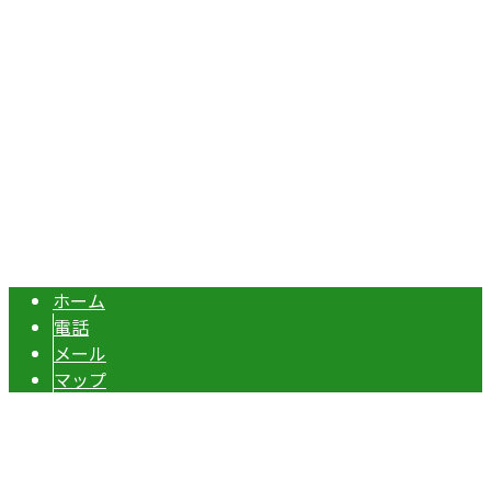
Googleマップで確認する
TEL：070-8977-5118 / FAX：0495-37-0325
エクステリア・外構工事は埼玉県本庄市の『株式会社ディー
Copyright © 伊勢崎市や深谷市・本庄市などで外構工事なら株式会社ディ
ーエスグランドへ. All rights reserved.
ホーム
電話
メール
マップ