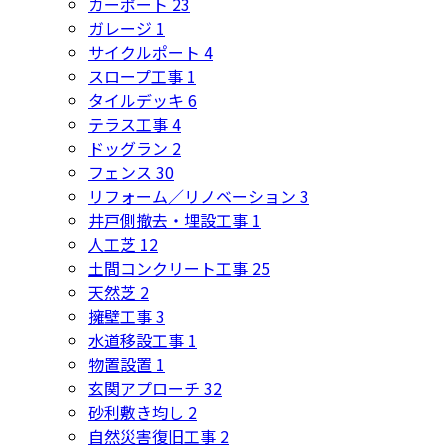
カーポート
23
ガレージ
1
サイクルポート
4
スロープ工事
1
タイルデッキ
6
テラス工事
4
ドッグラン
2
フェンス
30
リフォーム／リノベーション
3
井戸側撤去・埋設工事
1
人工芝
12
土間コンクリート工事
25
天然芝
2
擁壁工事
3
水道移設工事
1
物置設置
1
玄関アプローチ
32
砂利敷き均し
2
自然災害復旧工事
2