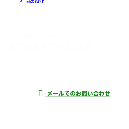
商品紹介
CONTACT
お電話でのお問い合わせ
070-8977-5118
伊勢崎市や
深谷市・本
年中無休
メールでのお問い合わせ
庄市などで外構工事なら株式会社ディーエ
スグランドへ