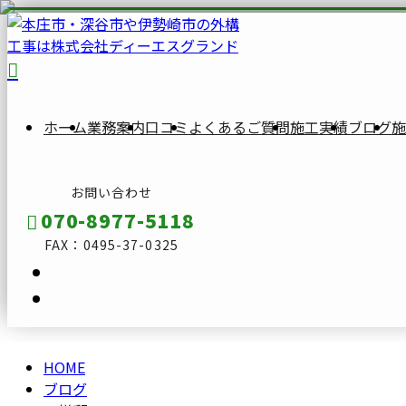
BLOG
ブ
ロ
ホーム
業務案内
口コミ
よくあるご質問
施工実績
ブログ
施
グ
お問い合わせ
070-8977-5118
FAX：0495-37-0325
HOME
メールフォーム
ブログ