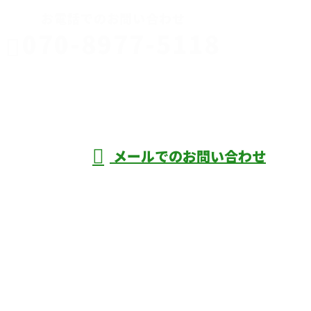
お電話でのお問い合わせ
070-8977-5118
伊勢崎市や
深谷市・本
年中無休
メールでのお問い合わせ
庄市などで外構工事なら株式会社ディーエ
スグランドへ
ホーム
業務案内
口コミ