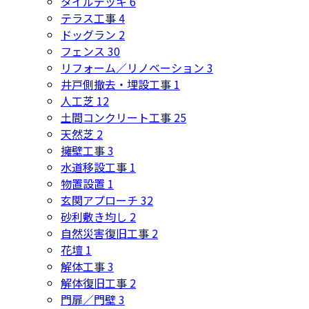
タイルデッキ
6
テラス工事
4
ドッグラン
2
フェンス
30
リフォーム／リノベーション
3
井戸側撤去・埋設工事
1
人工芝
12
土間コンクリート工事
25
天然芝
2
擁壁工事
3
水道移設工事
1
物置設置
1
玄関アプローチ
32
砂利敷き均し
2
自然災害復旧工事
2
花壇
1
解体工事
3
解体復旧工事
2
門扉／門壁
3