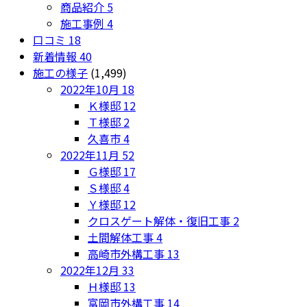
商品紹介
5
施工事例
4
口コミ
18
新着情報
40
施工の様子
(1,499)
2022年10月
18
Ｋ様邸
12
Ｔ様邸
2
久喜市
4
2022年11月
52
Ｇ様邸
17
Ｓ様邸
4
Ｙ様邸
12
クロスゲート解体・復旧工事
2
土間解体工事
4
高崎市外構工事
13
2022年12月
33
Ｈ様邸
13
富岡市外構工事
14