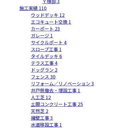
Ｙ様邸
3
施工実績
110
ウッドデッキ
12
エコキュート交換
1
カーポート
23
ガレージ
1
サイクルポート
4
スロープ工事
1
タイルデッキ
6
テラス工事
4
ドッグラン
2
フェンス
30
リフォーム／リノベーション
3
井戸側撤去・埋設工事
1
人工芝
12
土間コンクリート工事
25
天然芝
2
擁壁工事
3
水道移設工事
1