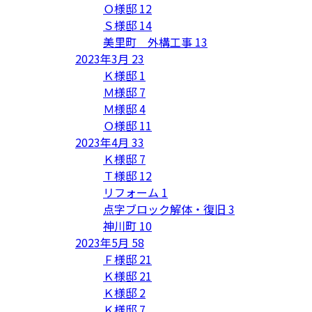
Ｏ様邸
12
Ｓ様邸
14
美里町 外構工事
13
2023年3月
23
Ｋ様邸
1
Ｍ様邸
7
Ｍ様邸
4
Ｏ様邸
11
2023年4月
33
Ｋ様邸
7
Ｔ様邸
12
リフォーム
1
点字ブロック解体・復旧
3
神川町
10
2023年5月
58
Ｆ様邸
21
Ｋ様邸
21
Ｋ様邸
2
Ｋ様邸
7