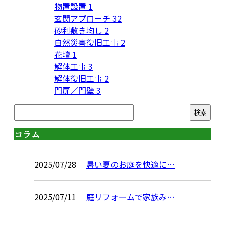
物置設置
1
玄関アプローチ
32
砂利敷き均し
2
自然災害復旧工事
2
花壇
1
解体工事
3
解体復旧工事
2
門扉／門壁
3
コラム
2025/07/28
暑い夏のお庭を快適に…
2025/07/11
庭リフォームで家族み…