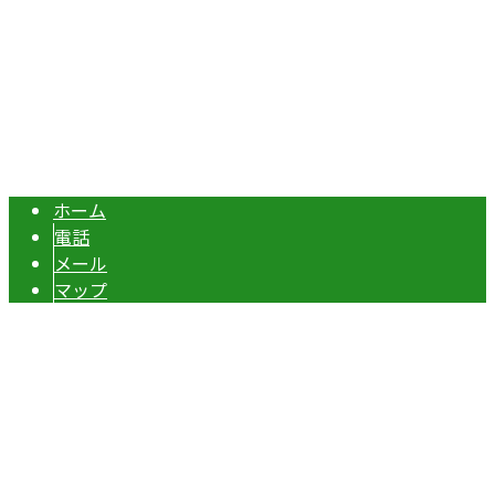
エクステリア・外構工事は埼玉県本庄市の『株式会社ディー
Copyright © 伊勢崎市や深谷市・本庄市などで外構工事なら株式会社ディ
ーエスグランドへ. All rights reserved.
ホーム
電話
メール
マップ