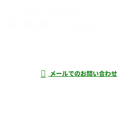
お電話でのお問い合わせ
070-8977-5118
伊勢崎市や
深谷市・本
年中無休
メールでのお問い合わせ
庄市などで外構工事なら株式会社ディーエ
スグランドへ
ホーム
業務案内
口コミ