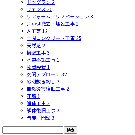
ドッグラン
2
フェンス
30
リフォーム／リノベーション
3
井戸側撤去・埋設工事
1
人工芝
12
土間コンクリート工事
25
天然芝
2
擁壁工事
3
水道移設工事
1
物置設置
1
玄関アプローチ
32
砂利敷き均し
2
自然災害復旧工事
2
花壇
1
解体工事
3
解体復旧工事
2
門扉／門壁
3