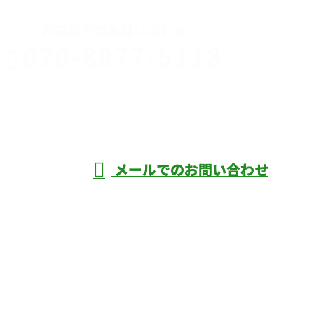
お電話でのお問い合わせ
070-8977-5118
伊勢崎市や
深谷市・本
年中無休
メールでのお問い合わせ
庄市などで外構工事なら株式会社ディーエ
スグランドへ
ホーム
業務案内
口コミ