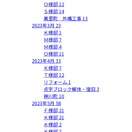
Ｏ様邸
12
Ｓ様邸
14
美里町 外構工事
13
2023年3月
23
Ｋ様邸
1
Ｍ様邸
7
Ｍ様邸
4
Ｏ様邸
11
2023年4月
33
Ｋ様邸
7
Ｔ様邸
12
リフォーム
1
点字ブロック解体・復旧
3
神川町
10
2023年5月
58
Ｆ様邸
21
Ｋ様邸
21
Ｋ様邸
2
Ｋ様邸
7