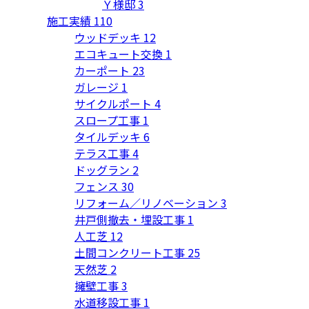
Ｙ様邸
3
施工実績
110
ウッドデッキ
12
エコキュート交換
1
カーポート
23
ガレージ
1
サイクルポート
4
スロープ工事
1
タイルデッキ
6
テラス工事
4
ドッグラン
2
フェンス
30
リフォーム／リノベーション
3
井戸側撤去・埋設工事
1
人工芝
12
土間コンクリート工事
25
天然芝
2
擁壁工事
3
水道移設工事
1