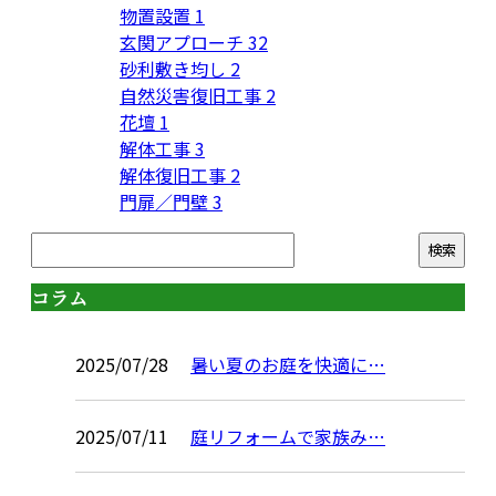
物置設置
1
玄関アプローチ
32
砂利敷き均し
2
自然災害復旧工事
2
花壇
1
解体工事
3
解体復旧工事
2
門扉／門壁
3
コラム
2025/07/28
暑い夏のお庭を快適に…
2025/07/11
庭リフォームで家族み…