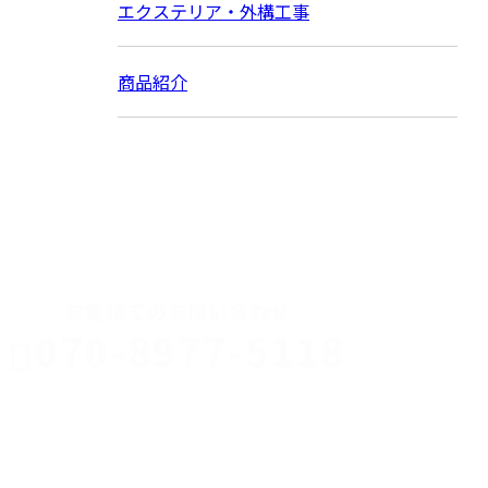
エクステリア・外構工事
商品紹介
CONTACT
お電話でのお問い合わせ
070-8977-5118
伊勢崎市や
深谷市・本
年中無休