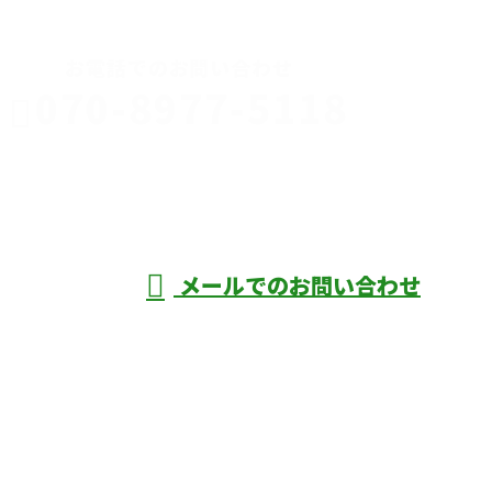
お電話でのお問い合わせ
070-8977-5118
伊勢崎市や
深谷市・本
年中無休
メールでのお問い合わせ
庄市などで外構工事なら株式会社ディーエ
スグランドへ
ホーム
業務案内