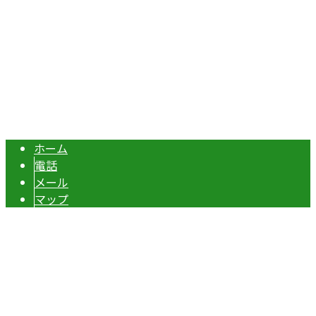
エクステリア・外構工事は埼玉県本庄市の『株式会社ディー
Copyright © 伊勢崎市や深谷市・本庄市などで外構工事なら株式会社ディ
ーエスグランドへ. All rights reserved.
ホーム
電話
メール
マップ