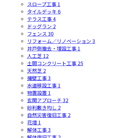
スロープ工事
1
タイルデッキ
6
テラス工事
4
ドッグラン
2
フェンス
30
リフォーム／リノベーション
3
井戸側撤去・埋設工事
1
人工芝
12
土間コンクリート工事
25
天然芝
2
擁壁工事
3
水道移設工事
1
物置設置
1
玄関アプローチ
32
砂利敷き均し
2
自然災害復旧工事
2
花壇
1
解体工事
3
解体復旧工事
2