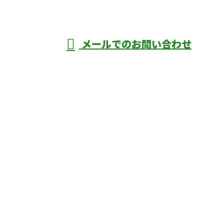
年中無休
メールでのお問い合わせ
庄市などで外構工事なら株式会社ディーエ
スグランドへ
ホーム
業務案内
口コミ
よくあるご質問
施工実績
ブログ
施工の様子
会社概要
サイトマップ