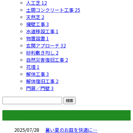
人工芝
12
土間コンクリート工事
25
天然芝
2
擁壁工事
3
水道移設工事
1
物置設置
1
玄関アプローチ
32
砂利敷き均し
2
自然災害復旧工事
2
花壇
1
解体工事
3
解体復旧工事
2
門扉／門壁
3
コラム
2025/07/28
暑い夏のお庭を快適に…