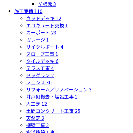
Ｙ様邸
3
施工実績
110
ウッドデッキ
12
エコキュート交換
1
カーポート
23
ガレージ
1
サイクルポート
4
スロープ工事
1
タイルデッキ
6
テラス工事
4
ドッグラン
2
フェンス
30
リフォーム／リノベーション
3
井戸側撤去・埋設工事
1
人工芝
12
土間コンクリート工事
25
天然芝
2
擁壁工事
3
水道移設工事
1