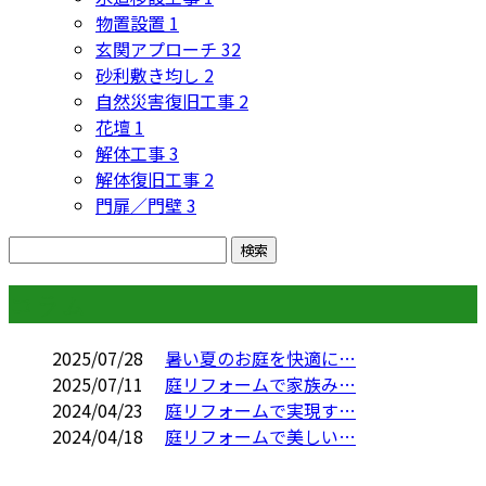
物置設置
1
玄関アプローチ
32
砂利敷き均し
2
自然災害復旧工事
2
花壇
1
解体工事
3
解体復旧工事
2
門扉／門壁
3
コラム
2025/07/28
暑い夏のお庭を快適に…
2025/07/11
庭リフォームで家族み…
2024/04/23
庭リフォームで実現す…
2024/04/18
庭リフォームで美しい…