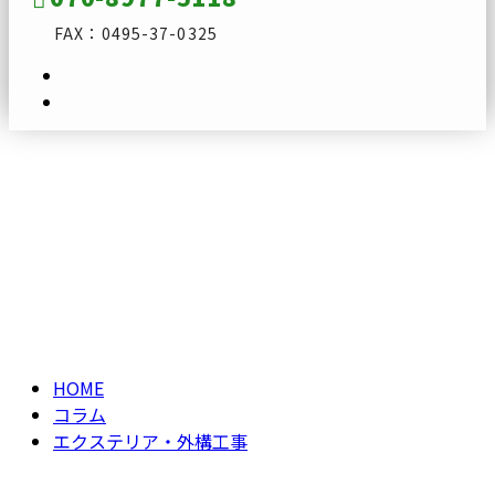
FAX：0495-37-0325
エクステリア・外構
メールフォーム
工事
column
HOME
コラム
エクステリア・外構工事