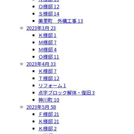
Ｏ様邸
12
Ｓ様邸
14
美里町 外構工事
13
2023年3月
23
Ｋ様邸
1
Ｍ様邸
7
Ｍ様邸
4
Ｏ様邸
11
2023年4月
33
Ｋ様邸
7
Ｔ様邸
12
リフォーム
1
点字ブロック解体・復旧
3
神川町
10
2023年5月
58
Ｆ様邸
21
Ｋ様邸
21
Ｋ様邸
2