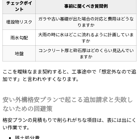
チェックポイ
事前に聞くべき質問例
ント
ガラや古い基礎が出た場合の対応と費用はどうな
埋設物リスク
りますか
大雨の時に水はどこに流れるように計画していま
雨水勾配
すか
コンクリート厚と砕石厚はどのくらい見込んでい
地盤
ますか
ここを曖昧なまま契約すると、工事途中で「想定外なので追
加です」と言われやすくなります。
安い外構格安プランで起こる追加請求と失敗し
ないための回避策
格安プランの見積もりで削られがちな項目は、表には出にく
い作業です。
残土処分費