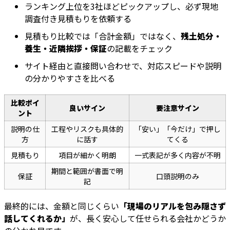
ランキング上位を3社ほどピックアップし、必ず現地
調査付き見積もりを依頼する
見積もり比較では「合計金額」ではなく、
残土処分・
養生・近隣挨拶・保証
の記載をチェック
サイト経由と直接問い合わせで、対応スピードや説明
の分かりやすさを比べる
比較ポイ
良いサイン
要注意サイン
ント
説明の仕
工程やリスクも具体的
「安い」「今だけ」で押し
方
に話す
てくる
見積もり
項目が細かく明朗
一式表記が多く内容が不明
期間と範囲が書面で明
保証
口頭説明のみ
記
最終的には、金額と同じくらい
「現場のリアルを包み隠さず
話してくれるか」
が、長く安心して任せられる会社かどうか