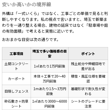
安いか高いかの境界線
外構は「一式いくら」ではなく、工事ごとの単価で見ると判
断しやすくなります。私の視点で言いますと、埼玉で新築ま
わりを一通り整える場合、建物の延床ではなく「駐車場や庭
の有効面積」で考えると実態に近いです。
おおまかな目安は次の通りです。
埼玉で多い価格感の目
工事項目
ポイント
安
土間コンクリー
残土処分や伸縮目地で
1㎡あたり1万円前後
ト
差が出る
本体＋工事で20〜40
積雪・風圧仕様を要確
カーポート
万円前後
認
1mあたり1.5〜3万円
基礎形状で耐久性が変
目隠しフェンス
前後
わる
砕石敷き＋防草
1㎡あたり3000〜6000
シートのグレードに要
シート
円前後
注意