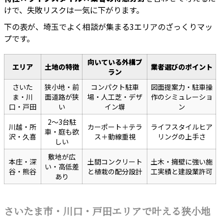
けで、失敗リスクは一気に下がります。
下の表が、埼玉でよく相談が集まる3エリアのざっくりマッ
プです。
向いている外構プ
エリア
土地の特徴
業者選びのポイント
ラン
さいた
狭小地・前
コンパクト駐車
図面提案力・駐車操
ま・川
面道路が狭
場・人工芝・デザ
作のシミュレーショ
口・戸田
い
イン塀
ン
2〜3台駐
川越・所
カーポート＋テラ
ライフスタイルヒア
車・庭も欲
沢・久喜
ス＋動線重視
リングの上手さ
しい
敷地が広
本庄・深
土間コンクリート
土木・擁壁に強い施
い・高低差
谷・熊谷
と植栽の配分設計
工実績と建設業許可
あり
さいたま市・川口・戸田エリアで叶える狭小地