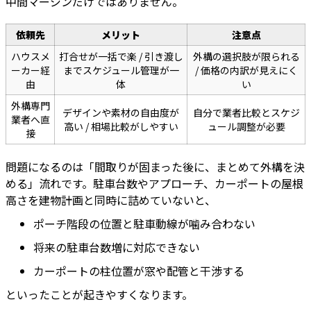
中間マージンだけではありません。
依頼先
メリット
注意点
ハウスメ
打合せが一括で楽 / 引き渡し
外構の選択肢が限られる
ーカー経
までスケジュール管理が一
/ 価格の内訳が見えにく
由
体
い
外構専門
デザインや素材の自由度が
自分で業者比較とスケジ
業者へ直
高い / 相場比較がしやすい
ュール調整が必要
接
問題になるのは「間取りが固まった後に、まとめて外構を決
める」流れです。駐車台数やアプローチ、カーポートの屋根
高さを建物計画と同時に詰めていないと、
ポーチ階段の位置と駐車動線が噛み合わない
将来の駐車台数増に対応できない
カーポートの柱位置が窓や配管と干渉する
といったことが起きやすくなります。