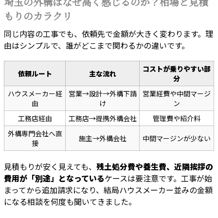
埼玉の外構はなぜ高く感じるのか？相場と見積
もりのカラクリ
同じ内容の工事でも、依頼先で金額が大きく変わります。理
由はシンプルで、誰がどこまで関わるかの違いです。
コストが乗りやすい部
依頼ルート
主な流れ
分
ハウスメーカー経
営業→設計→外構下請
営業経費や中間マージ
由
け
ン
工務店経由
工務店→提携外構会社
管理費や紹介料
外構専門会社へ直
施主→外構会社
中間マージンが少ない
接
見積もりが安く見えても、
残土処分費や養生費、近隣挨拶の
費用が「別途」となっている
ケースは要注意です。工事が始
まってから追加請求になり、結局ハウスメーカー並みの金額
になる相談を何度も聞いてきました。