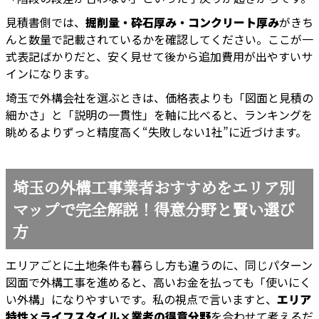
見積書側では、
掘削量・砕石厚み・コンクリート厚み
がきち
んと数量で記載されているかを確認してください。ここが一
式表記ばかりだと、安く見せて後から追加費用が出やすいサ
インになります。
埼玉で外構会社を選ぶときは、価格表よりも「図面と見積の
細かさ」と「説明の一貫性」を軸に比べると、ランキングを
眺めるよりずっと精度高く“失敗しない1社”に近づけます。
埼玉の外構工事業者おすすめをエリア別
マップで完全解説！得意分野と賢い選び
方
エリアごとに土地条件も暮らし方も違うのに、同じパターン
図面で外構工事を進めると、高いお金を払っても「使いにく
い外構」になりやすいです。私の視点で言いますと、
エリア
特性×ライフスタイル×業者の得意分野
を合わせて考えるだ