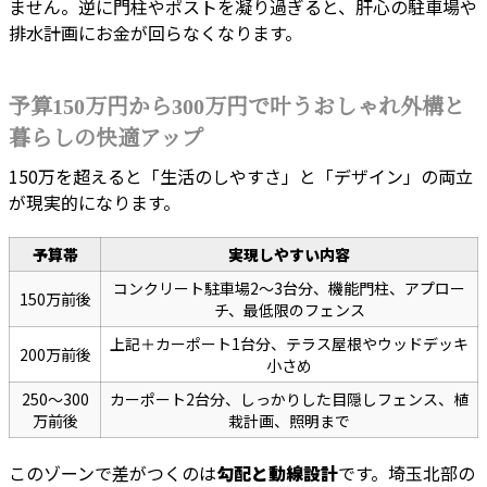
ません。逆に門柱やポストを凝り過ぎると、肝心の駐車場や
排水計画にお金が回らなくなります。
予算150万円から300万円で叶うおしゃれ外構と
暮らしの快適アップ
150万を超えると「生活のしやすさ」と「デザイン」の両立
が現実的になります。
予算帯
実現しやすい内容
コンクリート駐車場2〜3台分、機能門柱、アプロー
150万前後
チ、最低限のフェンス
上記＋カーポート1台分、テラス屋根やウッドデッキ
200万前後
小さめ
250〜300
カーポート2台分、しっかりした目隠しフェンス、植
万前後
栽計画、照明まで
このゾーンで差がつくのは
勾配と動線設計
です。埼玉北部の