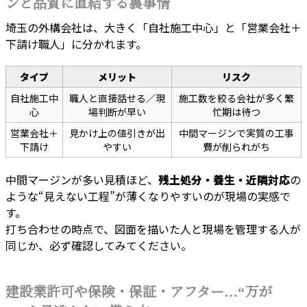
ンと品質に直結する裏事情
埼玉の外構会社は、大きく「自社施工中心」と「営業会社＋
下請け職人」に分かれます。
タイプ
メリット
リスク
自社施工中
職人と直接話せる／現
施工数を絞る会社が多く繁
心
場判断が早い
忙期は待つ
営業会社＋
見かけ上の値引きが出
中間マージンで実質の工事
下請け
やすい
費が削られがち
中間マージンが多い見積ほど、
残土処分・養生・近隣対応
の
ような“見えない工程”が薄くなりやすいのが現場の実感で
す。
打ち合わせの時点で、図面を描いた人と現場を管理する人が
同じか、必ず確認してみてください。
建設業許可や保険・保証・アフター…“万が