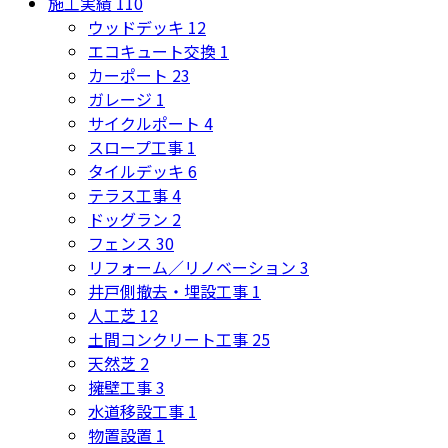
施工実績
110
ウッドデッキ
12
エコキュート交換
1
カーポート
23
ガレージ
1
サイクルポート
4
スロープ工事
1
タイルデッキ
6
テラス工事
4
ドッグラン
2
フェンス
30
リフォーム／リノベーション
3
井戸側撤去・埋設工事
1
人工芝
12
土間コンクリート工事
25
天然芝
2
擁壁工事
3
水道移設工事
1
物置設置
1