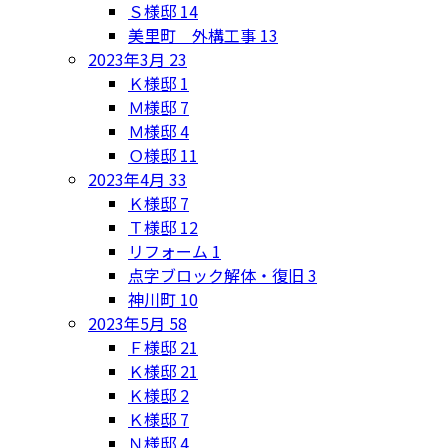
Ｓ様邸
14
美里町 外構工事
13
2023年3月
23
Ｋ様邸
1
Ｍ様邸
7
Ｍ様邸
4
Ｏ様邸
11
2023年4月
33
Ｋ様邸
7
Ｔ様邸
12
リフォーム
1
点字ブロック解体・復旧
3
神川町
10
2023年5月
58
Ｆ様邸
21
Ｋ様邸
21
Ｋ様邸
2
Ｋ様邸
7
Ｎ様邸
4