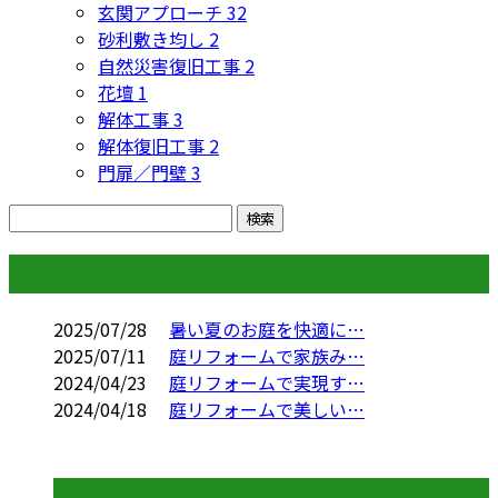
玄関アプローチ
32
砂利敷き均し
2
自然災害復旧工事
2
花壇
1
解体工事
3
解体復旧工事
2
門扉／門壁
3
コラム
2025/07/28
暑い夏のお庭を快適に…
2025/07/11
庭リフォームで家族み…
2024/04/23
庭リフォームで実現す…
2024/04/18
庭リフォームで美しい…