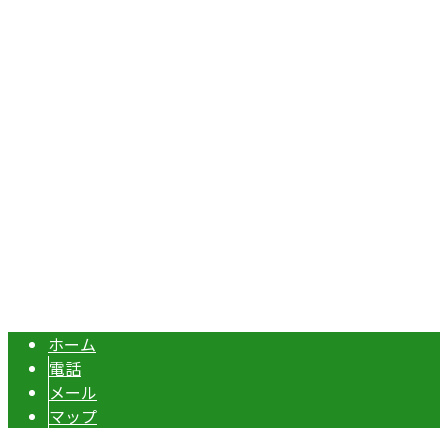
〒367-0211
埼玉県本庄市児玉町吉田林301
Googleマップで確認する
TEL：070-8977-5118 / FAX：0495-37-0325
エクステリア・外構工事は埼玉県本庄市の『株式会社ディー
Copyright © 伊勢崎市や深谷市・本庄市などで外構工事なら株式会社ディ
ーエスグランドへ. All rights reserved.
ホーム
電話
メール
マップ