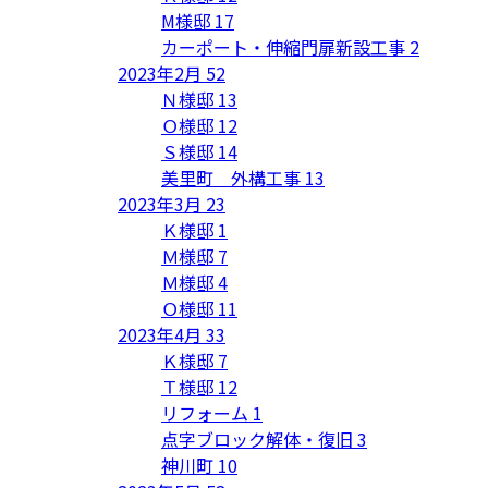
M様邸
17
カーポート・伸縮門扉新設工事
2
2023年2月
52
Ｎ様邸
13
Ｏ様邸
12
Ｓ様邸
14
美里町 外構工事
13
2023年3月
23
Ｋ様邸
1
Ｍ様邸
7
Ｍ様邸
4
Ｏ様邸
11
2023年4月
33
Ｋ様邸
7
Ｔ様邸
12
リフォーム
1
点字ブロック解体・復旧
3
神川町
10