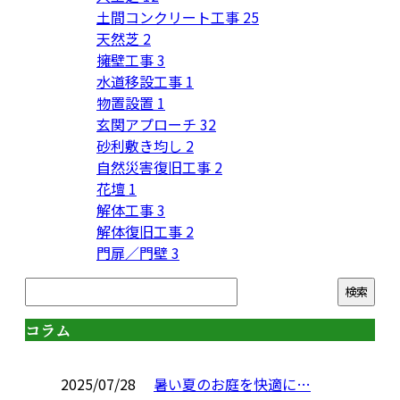
土間コンクリート工事
25
天然芝
2
擁壁工事
3
水道移設工事
1
物置設置
1
玄関アプローチ
32
砂利敷き均し
2
自然災害復旧工事
2
花壇
1
解体工事
3
解体復旧工事
2
門扉／門壁
3
コラム
2025/07/28
暑い夏のお庭を快適に…