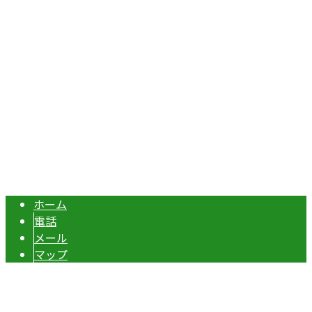
Googleマップで確認する
TEL：070-8977-5118 / FAX：0495-37-0325
エクステリア・外構工事は埼玉県本庄市の『株式会社ディー
Copyright © 伊勢崎市や深谷市・本庄市などで外構工事なら株式会社ディ
ーエスグランドへ. All rights reserved.
ホーム
電話
メール
マップ