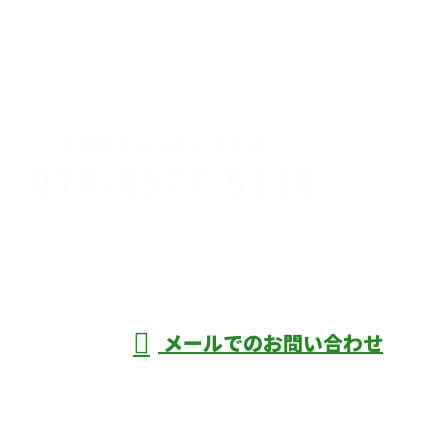
CONTACT
お電話でのお問い合わせ
070-8977-5118
伊勢崎市や
深谷市・本
年中無休
メールでのお問い合わせ
庄市などで外構工事なら株式会社ディーエ