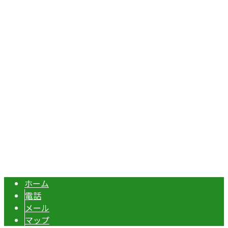
〒367-0211
埼玉県本庄市児玉町吉田林301
Googleマップで確認する
TEL：070-8977-5118 / FAX：0495-37-0325
エクステリア・外構工事は埼玉県本庄市の『株式会社ディー
Copyright © 伊勢崎市や深谷市・本庄市などで外構工事なら株式会社ディ
ーエスグランドへ. All rights reserved.
ホーム
電話
メール
マップ