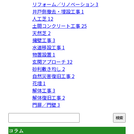
リフォーム／リノベーション
3
井戸側撤去・埋設工事
1
人工芝
12
土間コンクリート工事
25
天然芝
2
擁壁工事
3
水道移設工事
1
物置設置
1
玄関アプローチ
32
砂利敷き均し
2
自然災害復旧工事
2
花壇
1
解体工事
3
解体復旧工事
2
門扉／門壁
3
コラム