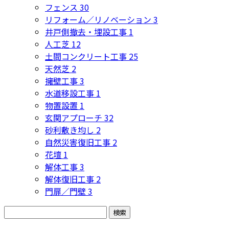
フェンス
30
リフォーム／リノベーション
3
井戸側撤去・埋設工事
1
人工芝
12
土間コンクリート工事
25
天然芝
2
擁壁工事
3
水道移設工事
1
物置設置
1
玄関アプローチ
32
砂利敷き均し
2
自然災害復旧工事
2
花壇
1
解体工事
3
解体復旧工事
2
門扉／門壁
3