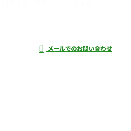
070-8977-5118
伊勢崎市や
深谷市・本
年中無休
メールでのお問い合わせ
庄市などで外構工事なら株式会社ディーエ
スグランドへ
ホーム
業務案内
口コミ
よくあるご質問
施工実績
ブログ