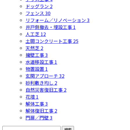
ドッグラン
2
フェンス
30
リフォーム／リノベーション
3
井戸側撤去・埋設工事
1
人工芝
12
土間コンクリート工事
25
天然芝
2
擁壁工事
3
水道移設工事
1
物置設置
1
玄関アプローチ
32
砂利敷き均し
2
自然災害復旧工事
2
花壇
1
解体工事
3
解体復旧工事
2
門扉／門壁
3