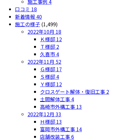
施工事例
4
口コミ
18
新着情報
40
施工の様子
(1,499)
2022年10月
18
Ｋ様邸
12
Ｔ様邸
2
久喜市
4
2022年11月
52
Ｇ様邸
17
Ｓ様邸
4
Ｙ様邸
12
クロスゲート解体・復旧工事
2
土間解体工事
4
高崎市外構工事
13
2022年12月
33
Ｈ様邸
13
富岡市外構工事
14
店舗改装工事
6