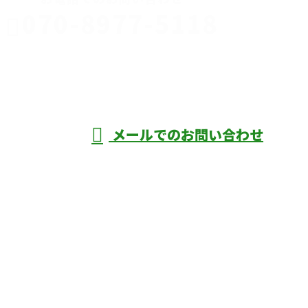
070-8977-5118
伊勢崎市や
深谷市・本
年中無休
メールでのお問い合わせ
庄市などで外構工事なら株式会社ディーエ
スグランドへ
ホーム
業務案内
口コミ
よくあるご質問