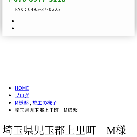
FAX：0495-37-0325
ブログ
メールフォーム
BLOG
HOME
ブログ
M様邸
,
施工の様子
埼玉県児玉郡上里町 M様邸
埼玉県児玉郡上里町 M様