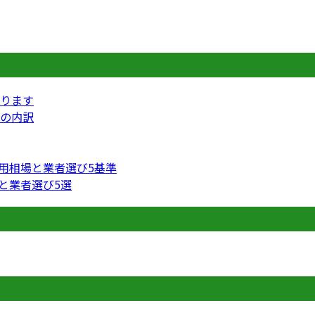
ります
の内訳
費用相場と業者選び5基準
円と業者選び5選