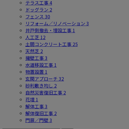
テラス工事
4
ドッグラン
2
フェンス
30
リフォーム／リノベーション
3
井戸側撤去・埋設工事
1
人工芝
12
土間コンクリート工事
25
天然芝
2
擁壁工事
3
水道移設工事
1
物置設置
1
玄関アプローチ
32
砂利敷き均し
2
自然災害復旧工事
2
花壇
1
解体工事
3
解体復旧工事
2
門扉／門壁
3