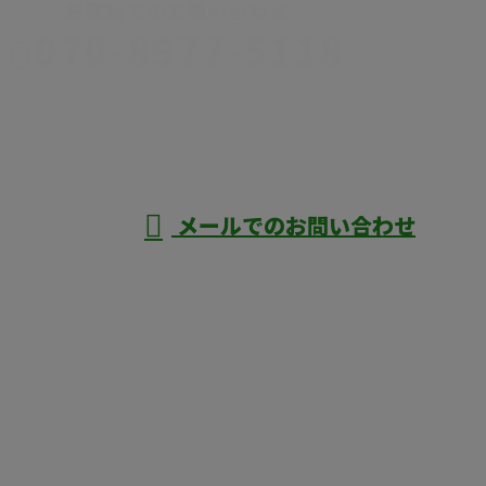
お電話でのお問い合わせ
070-8977-5118
伊勢崎市や
深谷市・本
年中無休
メールでのお問い合わせ
庄市などで外構工事なら株式会社ディーエ
スグランドへ
ホーム
業務案内
口コミ
よくあるご質問